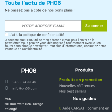
Toute l'actu de PH06
Ne passez pas à côté de nos bons plans !
S’abonner
J'ai lu la politique de confidentialité.
J'accepte que PH06 utilise mon adresse e-mail pour l'envoi de la
newsletter. Vous pouvez vous désinscrire à tout moment avec le lien
fourni dans chaque newsletter. Pour plus d'informations, consultez notre
Politique de Confidentialité.
PH06
Produits
Produits en promotion
04 93 74 33 40
Nouvelles références
info@ph06.com
Nos best sellers
Nos guides
Ph06
94B Boulevard Beau Rivage
Aide CARSAT : comment en
Prolongé