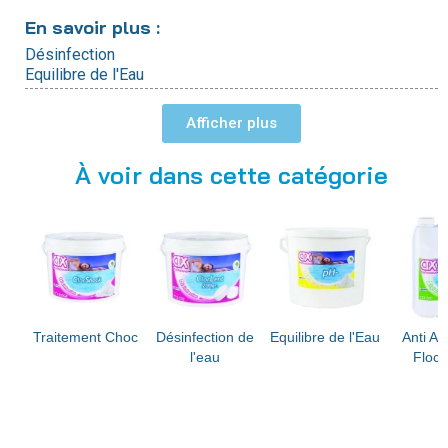
En savoir plus :
Désinfection
Equilibre de l'Eau
Anti Algues et Floculants
Hivernage
Afficher
Analyse de l'Eau
À voir dans cette catégorie
Traitement Choc
Désinfection de
Equilibre de l'Eau
Anti Al
l'eau
Flocu