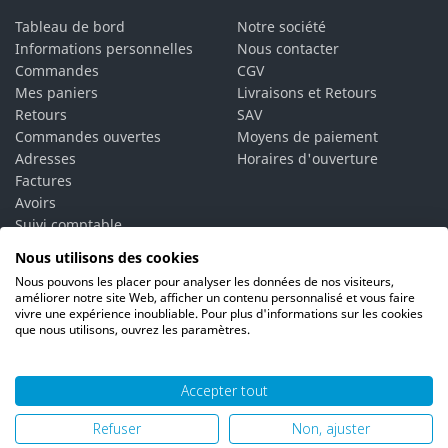
Tableau de bord
Notre société
Informations personnelles
Nous contacter
Commandes
CGV
Mes paniers
Livraisons et Retours
Retours
SAV
Commandes ouvertes
Moyens de paiement
Adresses
Horaires d'ouverture
Factures
Avoirs
Suivi comptable
Bons de réduction
Nous utilisons des cookies
Vos alertes
Nous pouvons les placer pour analyser les données de nos visiteurs,
Vos interlocuteurs
améliorer notre site Web, afficher un contenu personnalisé et vous faire
vivre une expérience inoubliable. Pour plus d'informations sur les cookies
que nous utilisons, ouvrez les paramètres.
Accepter tout
© 2026 PH06 Produits Propreté Hygiène |
Mentions légales
|
Refuser
Non, ajuster
Politique de confidentialité
|
Plan du site