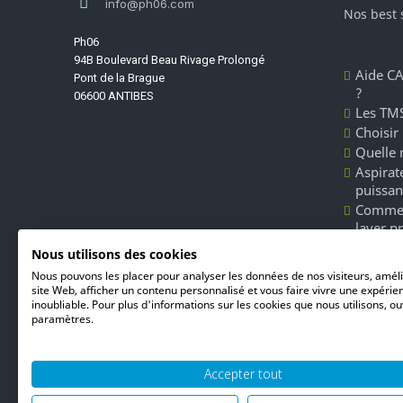
info@ph06.com
Nos best 
Ph06
94B Boulevard Beau Rivage Prolongé
Aide CA
Pont de la Brague
?
06600 ANTIBES
Les TMS
Choisir
Quelle 
Aspirate
puissan
Commen
laver p
Les dét
Nous utilisons des cookies
Unger l
Nous pouvons les placer pour analyser les données de nos visiteurs, amél
du nett
site Web, afficher un contenu personnalisé et vous faire vivre une expérie
inoubliable. Pour plus d'informations sur les cookies que nous utilisons, ou
paramètres.
Accepter tout