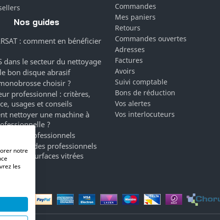
Commandes
sellers
Mes paniers
Nos guides
Retours
Commandes ouvertes
RSAT : comment en bénéficier
Adresses
Factures
 dans le secteur du nettoyage
Avoirs
 le bon disque abrasif
Suivi comptable
monobrosse choisir ?
Bons de réduction
ur professionnel : critères,
ce, usages et conseils
Vos alertes
t nettoyer une machine à
Vos interlocuteurs
rofessionnelle ?
ergents professionnels
a marque des professionnels
iorer notre
oyage de surfaces vitrées
nce
vrez les