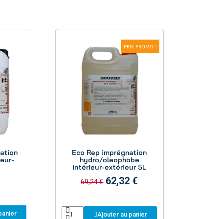
PRIX PROMO !
Aperçu
ation
Eco Rep imprégnation
eur-
hydro/oleophobe
intérieur-extérieur 5L
62,32 €
69,24 €
panier
Ajouter au panier