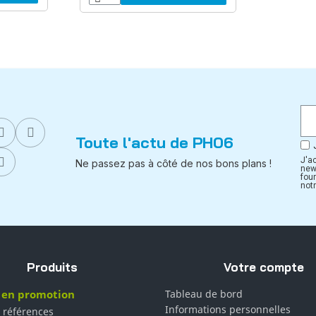
Toute l'actu de PH06
J'a
Ne passez pas à côté de nos bons plans !
new
fou
notr
Produits
Votre compte
 en promotion
Tableau de bord
Informations personnelles
 références