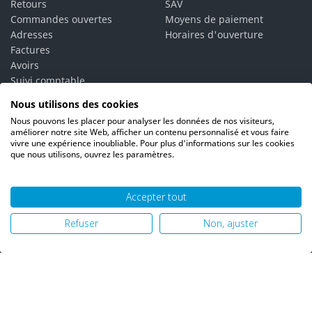
Retours
SAV
Commandes ouvertes
Moyens de paiement
Adresses
Horaires d'ouverture
Factures
Avoirs
Suivi comptable
Bons de réduction
Nous utilisons des cookies
Vos alertes
Nous pouvons les placer pour analyser les données de nos visiteurs,
Vos interlocuteurs
améliorer notre site Web, afficher un contenu personnalisé et vous faire
vivre une expérience inoubliable. Pour plus d'informations sur les cookies
que nous utilisons, ouvrez les paramètres.
Accepter tout
© 2026 PH06 Produits Propreté Hygiène |
Mentions légales
|
Refuser
Non, ajuster
Politique de confidentialité
|
Plan du site