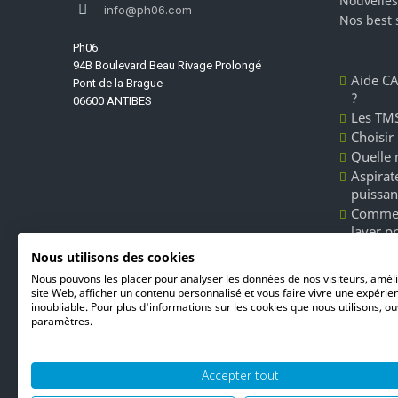
Nouvelles
info@ph06.com
Nos best 
Ph06
94B Boulevard Beau Rivage Prolongé
Aide CA
Pont de la Brague
?
06600 ANTIBES
Les TMS
Choisir
Quelle 
Aspirate
puissan
Commen
laver p
Les dét
Nous utilisons des cookies
Unger l
Nous pouvons les placer pour analyser les données de nos visiteurs, amél
du nett
site Web, afficher un contenu personnalisé et vous faire vivre une expérie
inoubliable. Pour plus d'informations sur les cookies que nous utilisons, ou
paramètres.
Accepter tout