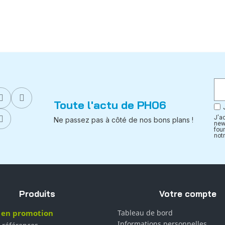
Toute l'actu de PH06
J'a
Ne passez pas à côté de nos bons plans !
new
fou
notr
Produits
Votre compte
 en promotion
Tableau de bord
Informations personnelles