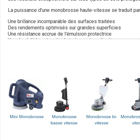
La puissance d'une monobrosse haute-vitesse se traduit par 
Une brillance incomparable des surfaces traitées
Des rendements optimisés sur grandes superficies
Une résistance accrue de l'émulsion protectrice
Une durabilité prolongée du traitement appliqué
Une réduction significative du temps de travail
Une consommation maîtrisée des produits d'entretien
Une ergonomie pensée pour un confort d'utilisation maximal
Une maintenance simplifiée pour une longévité accrue
L'utilisation d'une
monobrosse haute-vitesse
permet d'obt
combinée à l'action mécanique, restructure la couche de prot
résistance du sol aux passages intensifs et aux agressions 
La
spray méthode
, particulièrement efficace avec nos mon
temps. Cette technique, associée à la haute vitesse de rotati
Mini Monobrosse
Monobrosse
Monobrosse bi-
Monobros
basse vitesse
vitesse
vit