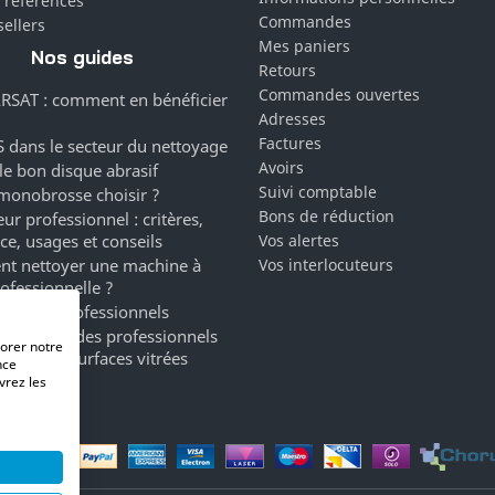
 références
Commandes
sellers
Mes paniers
Nos guides
Retours
Commandes ouvertes
RSAT : comment en bénéficier
Adresses
Factures
 dans le secteur du nettoyage
Avoirs
 le bon disque abrasif
Suivi comptable
monobrosse choisir ?
Bons de réduction
ur professionnel : critères,
ce, usages et conseils
Vos alertes
t nettoyer une machine à
Vos interlocuteurs
rofessionnelle ?
ergents professionnels
a marque des professionnels
iorer notre
oyage de surfaces vitrées
nce
vrez les