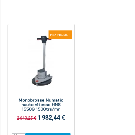
PRIX PROMO !
Aperçu
Monobrosse Numatic
haute vitesse HNS
1550G 1500trs/mn
1 982,44 €
2 643,25 €