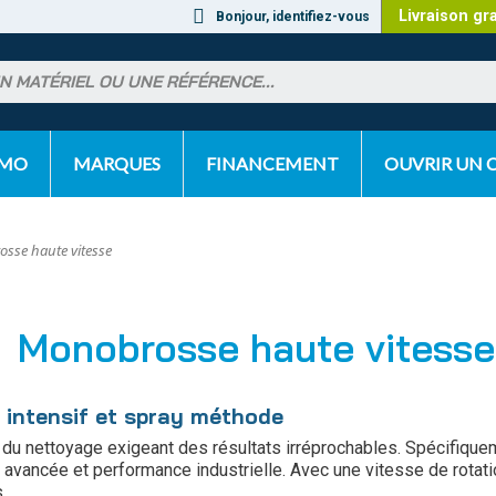
Livraison gr
Bonjour, identifiez-vous
OMO
MARQUES
FINANCEMENT
OUVRIR UN
sse haute vitesse
Monobrosse haute vitesse
e intensif et spray méthode
du nettoyage exigeant des résultats irréprochables. Spécifiquem
 avancée et performance industrielle. Avec une vitesse de rotat
.