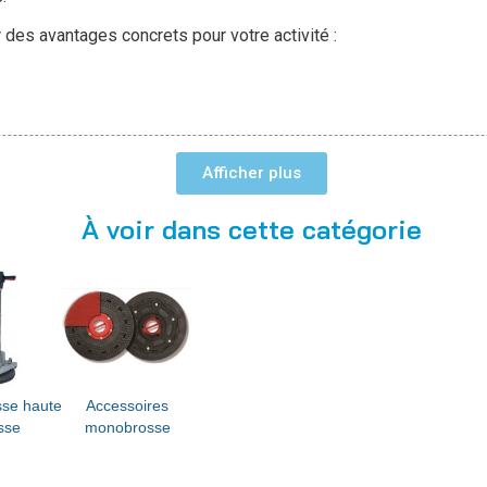
des avantages concrets pour votre activité :
Afficher
À voir dans cette catégorie
enir des résultats professionnels
durables
. Le processus de lu
ection du sol. Cette action améliore non seulement l'aspect esth
quotidiennes.
obrosses haute-vitesse, permet de rénover rapidement les sols t
on, assure une répartition uniforme du produit et un résultat hom
se haute
Accessoires
esse
monobrosse