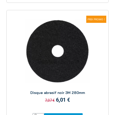
PRIX PROMO !
Aperçu
Disque abrasif noir 3M 280mm
6,01 €
7,07 €