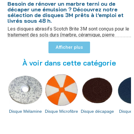
Besoin de rénover un marbre terni ou de
décaper une émulsion ? Découvrez notre
sélection de disques 3M prêts à l’emploi et
livrés sous 48 h.
Les disques abrasifs Scotch Brite 3M sont conçus pour le
traitement des sols durs (marbre, céramique, pierre
calcaire, grès, terre cuite, parquet) et sols souples
(thermoplastiques).
Afficher
À voir dans cette catégorie
Décapage, ponçage, polissage, cristallisation
et lustrage avec les disques abrasifs 3M
Grâce à leurs caractéristiques techniques spécifiques, les
disques abrasifs 3M permettent de travailler différentes
surfaces en fonction de vos besoins :
Décapage :
Le décapage des sols avec des disques
abrasifs 3M se fait généralement à l'aide d'une
monobrosse professionnelle
. Le disque est fixé à la
Disque Mélamine
Disque Microfibre
Disque décapage
Disque
machine et est ensuite passé sur la surface. L'abrasivité
du disque permet d'éliminer les anciennes protections de
sol, les saletés incrustées et les marques.