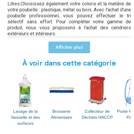
Litres.Choisissez également votre coloris et la matière de
votre poubelle : plastique, métal ou bois. Avec l'achat d'une
poubelle professionnel, vous pouvez effectuer le tri
sélectif sans effort. Pour compléter notre gamme de
produit, nous vous proposons à l'achat des cendriers
extérieurs et intérieurs.
Afficher
En savoir plus :
Lavage vaisselle
À voir dans cette catégorie
Brosserie alimentaire
Poste Hygiéne et Pompe
Lavage de la
Brosserie
Collecteur de
Poste Hy
Vaisselle et des
Alimentaire
Déchets HACCP
Po
surfaces