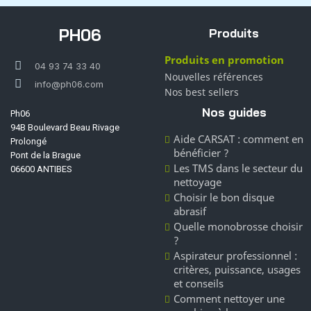
PH06
Produits
Produits en promotion
04 93 74 33 40
Nouvelles références
info@ph06.com
Nos best sellers
Nos guides
Ph06
94B Boulevard Beau Rivage
Aide CARSAT : comment en
Prolongé
bénéficier ?
Pont de la Brague
Les TMS dans le secteur du
06600 ANTIBES
nettoyage
Choisir le bon disque
abrasif
Quelle monobrosse choisir
?
Aspirateur professionnel :
critères, puissance, usages
et conseils
Comment nettoyer une