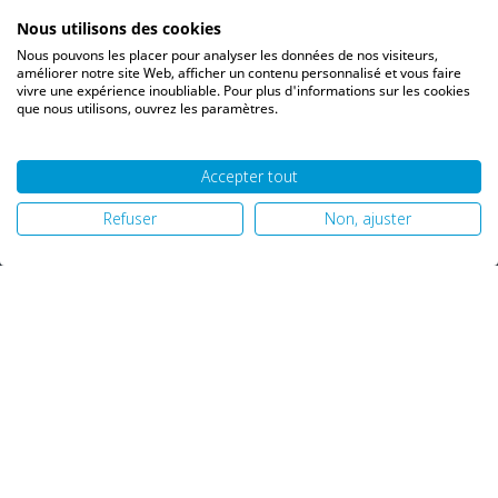
Bons de réduction
Nous utilisons des cookies
Vos alertes
Nous pouvons les placer pour analyser les données de nos visiteurs,
Vos interlocuteurs
améliorer notre site Web, afficher un contenu personnalisé et vous faire
vivre une expérience inoubliable. Pour plus d'informations sur les cookies
que nous utilisons, ouvrez les paramètres.
Accepter tout
© 2026 PH06 Produits Propreté Hygiène |
Mentions légales
|
Refuser
Non, ajuster
Politique de confidentialité
|
Plan du site