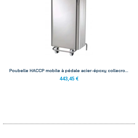
Aperçu
Poubelle HACCP mobile à pédale acier-époxy collecroule caréné inox 11
443,45 €