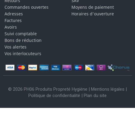
Retours
SAV
Commandes ouvertes
Moyens de paiement
Adresses
Horaires d'ouverture
Factures
Avoirs
Suivi comptable
Bons de réduction
Vos alertes
Vos interlocuteurs
© 2026 PH06 Produits Propreté Hygiène |
Mentions légales
|
Politique de confidentialité
|
Plan du site