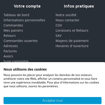
Votre compte
Infos pratiques
Tableau de bord
Notre société
Informations personnelles
Nous contacter
Commandes
CGV
Mes paniers
Livraisons et Retours
Retours
SAV
Commandes ouvertes
Moyens de paiement
Adresses
Horaires d'ouverture
Factures
Avoirs
Suivi comptable
Bons de réduction
Nous utilisons des cookies
Vos alertes
Nous pouvons les placer pour analyser les données de nos visiteurs,
Vos interlocuteurs
améliorer notre site Web, afficher un contenu personnalisé et vous faire
vivre une expérience inoubliable. Pour plus d'informations sur les cookies
que nous utilisons, ouvrez les paramètres.
Accepter tout
© 2026 PH06 Produits Propreté Hygiène |
Mentions légales
|