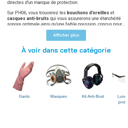
directes d'un manque de protection.
Sur PH06, vous trouverez les
bouchons d'oreilles
et
casques anti-bruits
qui vous assurerons une étanchéité
sonore optimale ainsi qu'une faible pression, conçus pour
les environnements industriels et les postes de travail
Afficher
bruyants. Commandez en ligne et recevez rapidement ces
accessoires que vous trouverez dans notre catégorie EPI.
À voir dans cette catégorie
Gants
Masques
Kit Anti-Bruit
Lunet
prote