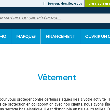
Livraison gr
Bonjour, identifiez-vous
OMO
MARQUES
FINANCEMENT
OUVRIR UN
Vêtement
our vous protéger contre certains risques liés à votre activité.
ts de protection en collaboration avec nos clients, nous avons f
'un serrage bas élastique, il est disponible en plusieurs tailles