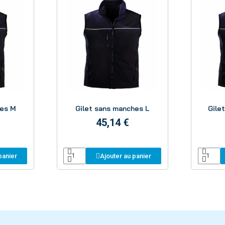
Aperçu
hes M
Gilet sans manches L
Gile
45,14 €
panier
Ajouter au panier