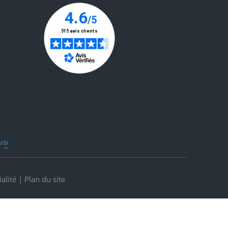
alité
|
Plan du site