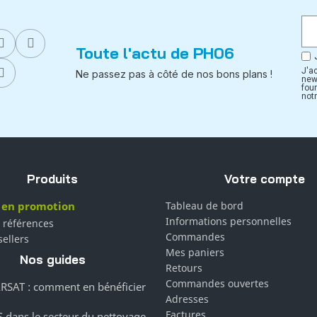
Toute l'actu de PH06
J'a
Ne passez pas à côté de nos bons plans !
new
fou
notr
Produits
Votre compte
 en promotion
Tableau de bord
Informations personnelles
 références
Commandes
sellers
Mes paniers
Nos guides
Retours
Commandes ouvertes
RSAT : comment en bénéficier
Adresses
Factures
 dans le secteur du nettoyage