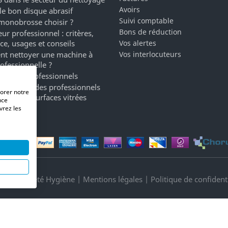
Avoirs
 le bon disque abrasif
Suivi comptable
monobrosse choisir ?
Bons de réduction
ur professionnel : critères,
ce, usages et conseils
Vos alertes
t nettoyer une machine à
Vos interlocuteurs
rofessionnelle ?
ergents professionnels
a marque des professionnels
iorer notre
oyage de surfaces vitrées
nce
vrez les
its Propreté Hygiène |
Mentions légales
|
Politique de confidenti