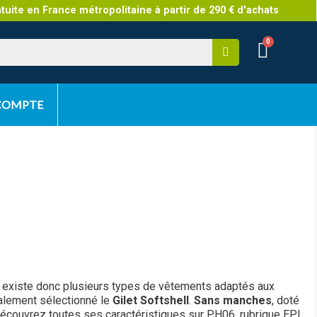
atuite en France métropolitaine à partir de 290 € d'achats
 COMPTE
 Il existe donc plusieurs types de vêtements adaptés aux
inalement sélectionné le
Gilet Softshell
.
Sans manches
, doté
. Découvrez toutes ses caractéristiques sur PH06, rubrique EPI.