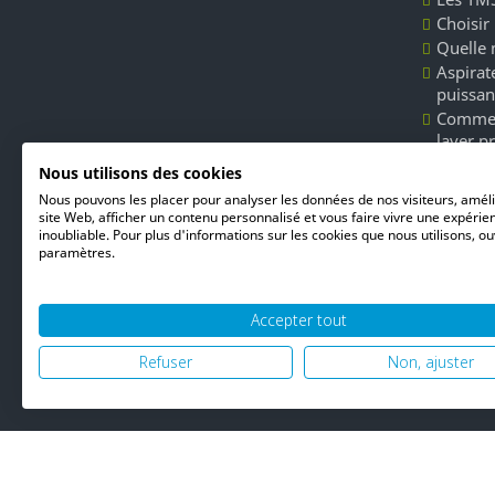
Choisir
Quelle 
Aspirate
puissan
Commen
laver p
Les dét
Nous utilisons des cookies
Unger l
Nous pouvons les placer pour analyser les données de nos visiteurs, amél
du nett
site Web, afficher un contenu personnalisé et vous faire vivre une expérie
inoubliable. Pour plus d'informations sur les cookies que nous utilisons, ou
paramètres.
Accepter tout
Refuser
Non, ajuster
© 2026 PH06 Produ