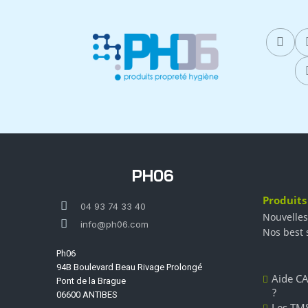
PH06
Produits
04 93 74 33 40
Nouvelles
info@ph06.com
Nos best 
Ph06
94B Boulevard Beau Rivage Prolongé
Aide CA
Pont de la Brague
?
06600 ANTIBES
Les TMS