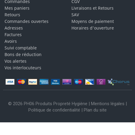
Commandes
CGV
Mes paniers
Livraisons et Retours
Retours
SAV
Commandes ouvertes
Moyens de paiement
Adresses
Horaires d'ouverture
Factures
Avoirs
Suivi comptable
Bons de réduction
Vos alertes
Vos interlocuteurs
© 2026 PH06 Produits Propreté Hygiène |
Mentions légales
|
Politique de confidentialité
|
Plan du site