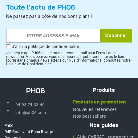
Toute l'actu de PH06
Ne passez pas à côté de nos bons plans !
S’abonner
J'ai lu la politique de confidentialité.
J'accepte que PH06 utilise mon adresse e-mail pour l'envoi de la
newsletter. Vous pouvez vous désinscrire à tout moment avec le lien
fourni dans chaque newsletter. Pour plus d'informations, consultez notre
Politique de Confidentialité.
PH06
Produits
Produits en promotion
04 93 74 33 40
Nouvelles références
info@ph06.com
Nos best sellers
Nos guides
Ph06
94B Boulevard Beau Rivage
Aide CARSAT : comment en
Prolongé