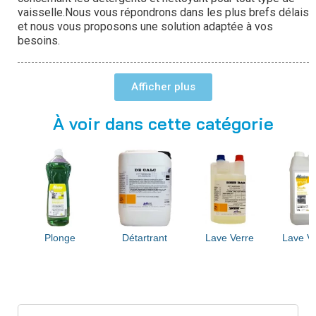
vaisselle.
Nous vous répondrons dans les plus brefs délais
et nous vous proposons une solution adaptée à vos
besoins.
En savoir plus :
Afficher
Plonge
Détartrant
À voir dans cette catégorie
Lave verre
Dégraissant - Désinfectant
Décapant Four
Plonge
Détartrant
Lave Verre
Lave Va