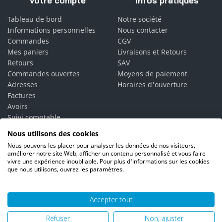
Votre compte
Infos pratiques
Tableau de bord
Notre société
Informations personnelles
Nous contacter
Commandes
CGV
Mes paniers
Livraisons et Retours
Retours
SAV
Commandes ouvertes
Moyens de paiement
Adresses
Horaires d'ouverture
Factures
Avoirs
Suivi comptable
Bons de réduction
Nous utilisons des cookies
Vos alertes
Nous pouvons les placer pour analyser les données de nos visiteurs,
Vos interlocuteurs
améliorer notre site Web, afficher un contenu personnalisé et vous faire
vivre une expérience inoubliable. Pour plus d'informations sur les cookies
que nous utilisons, ouvrez les paramètres.
Accepter tout
© 2026 PH06 Produits Propreté Hygiène |
Mentions légales
|
Refuser
Non, ajuster
Politique de confidentialité
|
Plan du site