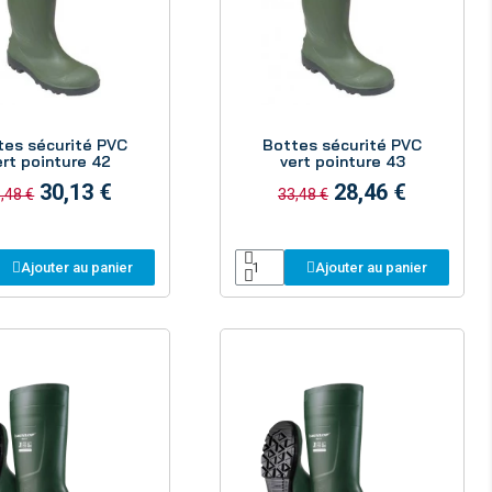
Aperçu
Aperçu
tes sécurité PVC
Bottes sécurité PVC
ert pointure 42
vert pointure 43
30,13 €
28,46 €
,48 €
33,48 €
Ajouter au panier
Ajouter au panier