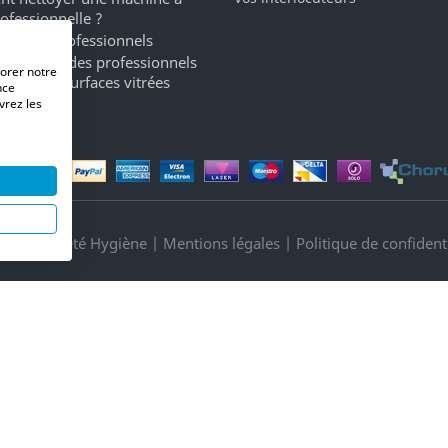
rofessionnelle ?
ergents professionnels
a marque des professionnels
iorer notre
oyage de surfaces vitrées
nce
vrez les
its Propreté Hygiène |
Mentions légales
|
Politique de confidenti