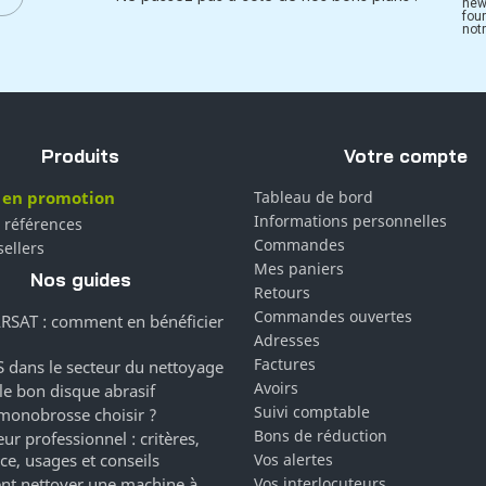
new
fou
notr
Produits
Votre compte
 en promotion
Tableau de bord
Informations personnelles
 références
Commandes
sellers
Mes paniers
Nos guides
Retours
Commandes ouvertes
RSAT : comment en bénéficier
Adresses
Factures
 dans le secteur du nettoyage
Avoirs
 le bon disque abrasif
Suivi comptable
monobrosse choisir ?
Bons de réduction
ur professionnel : critères,
ce, usages et conseils
Vos alertes
t nettoyer une machine à
Vos interlocuteurs