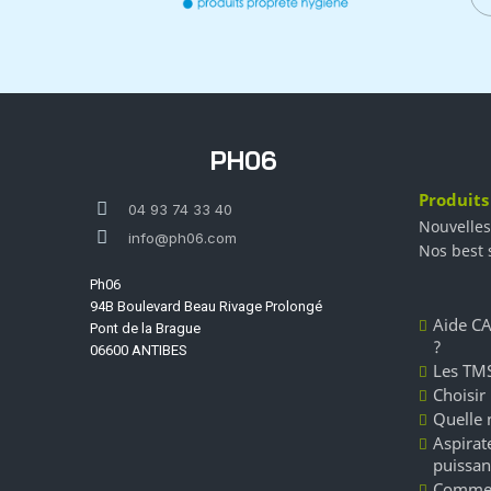
PH06
Produits
04 93 74 33 40
Nouvelles
info@ph06.com
Nos best 
Ph06
94B Boulevard Beau Rivage Prolongé
Aide CA
Pont de la Brague
?
06600 ANTIBES
Les TMS
Choisir
Quelle 
Aspirate
puissan
Commen