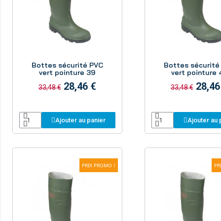
Aperçu
Aperçu
Bottes sécurité PVC
Bottes sécurité
vert pointure 39
vert pointure 
28,46 €
28,46
33,48 €
33,48 €
Ajouter au panier
Ajouter au 
PRIX PROMO !
PR