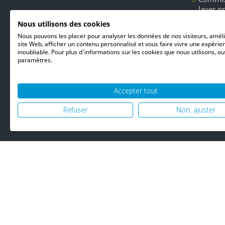
laver p
Les dét
Nous utilisons des cookies
Unger l
Nous pouvons les placer pour analyser les données de nos visiteurs, amél
du nett
site Web, afficher un contenu personnalisé et vous faire vivre une expérie
inoubliable. Pour plus d'informations sur les cookies que nous utilisons, ou
paramètres.
Accepter tout
Refuser
Non, ajuster
© 2026 PH06 Produ