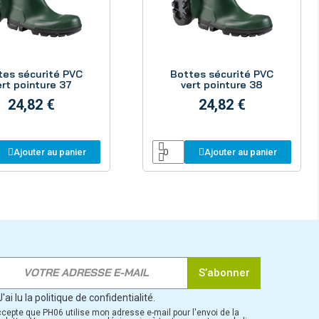
Aperçu
Aperçu
tes sécurité PVC
Bottes sécurité PVC
ert pointure 37
vert pointure 38
24,82 €
24,82 €
Ajouter au panier
Ajouter au panier
S’abonner
J'ai lu la politique de confidentialité.
ccepte que PH06 utilise mon adresse e-mail pour l'envoi de la