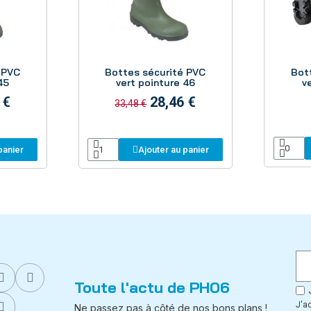
Aperçu
 PVC
Bottes sécurité PVC
Bot
45
vert pointure 46
v
 €
28,46 €
33,48 €
panier
Ajouter au panier
Toute l'actu de PH06
J'a
Ne passez pas à côté de nos bons plans !