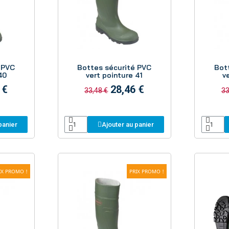
Aperçu
 PVC
Bottes sécurité PVC
Bot
40
vert pointure 41
v
 €
28,46 €
33,48 €
33
panier
Ajouter au panier
IX PROMO !
PRIX PROMO !