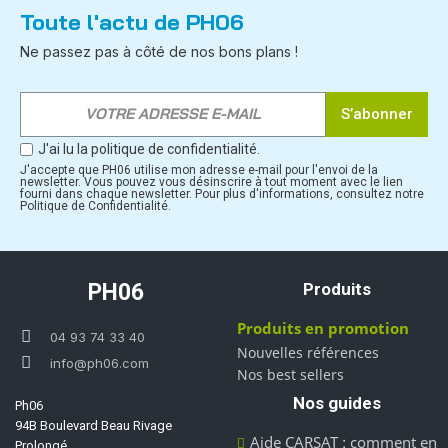
Toute l'actu de PH06
Ne passez pas à côté de nos bons plans !
S’abonner
J'ai lu la politique de confidentialité.
J'accepte que PH06 utilise mon adresse e-mail pour l'envoi de la
newsletter. Vous pouvez vous désinscrire à tout moment avec le lien
fourni dans chaque newsletter. Pour plus d'informations, consultez notre
Politique de Confidentialité.
PH06
Produits
Produits en promotion
04 93 74 33 40
Nouvelles références
info@ph06.com
Nos best sellers
Nos guides
Ph06
94B Boulevard Beau Rivage
Aide CARSAT : comment en
Prolongé