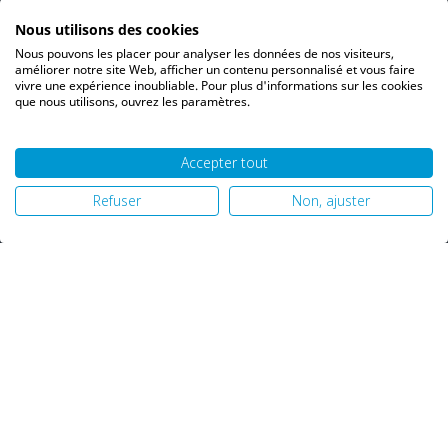
Bons de réduction
Nous utilisons des cookies
Vos alertes
Nous pouvons les placer pour analyser les données de nos visiteurs,
Vos interlocuteurs
améliorer notre site Web, afficher un contenu personnalisé et vous faire
vivre une expérience inoubliable. Pour plus d'informations sur les cookies
que nous utilisons, ouvrez les paramètres.
Accepter tout
© 2026 PH06 Produits Propreté Hygiène |
Mentions légales
|
Refuser
Non, ajuster
Politique de confidentialité
|
Plan du site