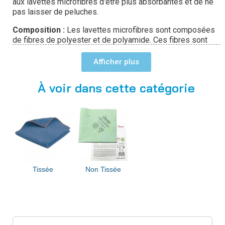
aux lavettes microfibres d'être plus absorbantes et de ne
pas laisser de peluches.
Composition :
Les lavettes microfibres sont composées
de fibres de polyester et de polyamide. Ces fibres sont
très fines et possèdent une grande capacité d'absorption.
Propriétés antibactériennes :
Certaines lavettes
Afficher
microfibres sont traitées avec un agent antibactérien. Cette
propriété est utile pour le nettoyage des surfaces
À voir dans cette catégorie
sensibles.
Pourquoi employer des lavettes en
microfibres non tissées ?
Pour leur polyvalence : Les lavettes microfibres peuvent
être utilisées pour nettoyer une grande variété de
surfaces, y compris les surfaces délicates.
Pour leur efficacité : Les lavettes microfibres sont très
Tissée
Non Tissée
efficaces pour éliminer les saletés, la poussière et les
bactéries.
Pour leur durabilité : Les lavettes microfibres peuvent être
lavées en machine jusqu'à 300 fois.