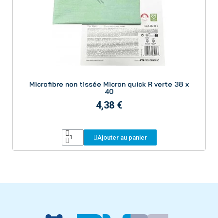
Aperçu
Microfibre non tissée Micron quick R verte 38 x
40
4,38 €
Ajouter au panier