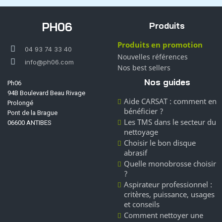
PH06
Produits
Produits en promotion
04 93 74 33 40
Nouvelles références
info@ph06.com
Nos best sellers
Nos guides
Ph06
94B Boulevard Beau Rivage
Aide CARSAT : comment en
Prolongé
bénéficier ?
Pont de la Brague
Les TMS dans le secteur du
06600 ANTIBES
nettoyage
Choisir le bon disque
abrasif
Quelle monobrosse choisir
?
Aspirateur professionnel :
critères, puissance, usages
et conseils
Comment nettoyer une