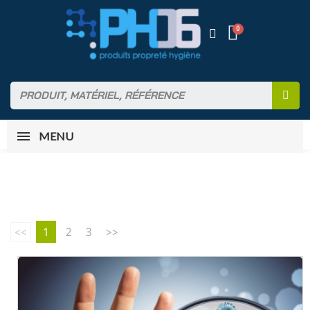
MENU
<<
1
2
3
>>