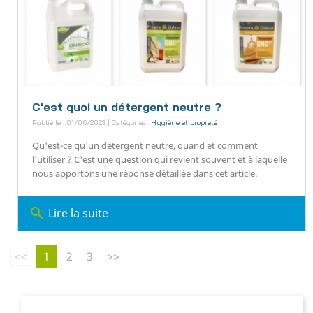
C'est quoi un détergent neutre ?
Publié le : 01/06/2023 | Catégories :
Hygiène et propreté
Qu'est-ce qu'un détergent neutre, quand et comment
l'utiliser ? C'est une question qui revient souvent et à laquelle
nous apportons une réponse détaillée dans cet article.
search
Lire la suite
<<
1
2
3
>>