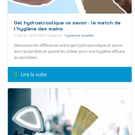
Gel hydroalcoolique vs savon : le match de
l’hygiène des mains
Publié le : 16/05/2025 | Catégories :
Hygiène et propreté
Découvrez les différences entre gel hydroalcoolique et savon,
leurs propriétés et quand les utiliser pour une hygiène efficace
au quotidien.
search
Lire la suite