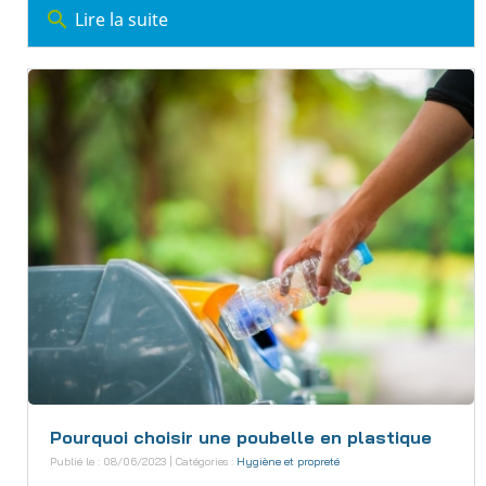
search
Lire la suite
Pourquoi choisir une poubelle en plastique
Publié le : 08/06/2023 | Catégories :
Hygiène et propreté