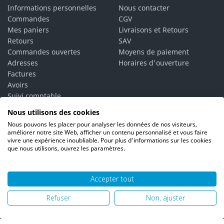
Informations personnelles
Nous contacter
Commandes
CGV
Mes paniers
Livraisons et Retours
Retours
SAV
Commandes ouvertes
Moyens de paiement
Adresses
Horaires d'ouverture
Factures
Avoirs
Suivi comptable
Bons de réduction
Nous utilisons des cookies
Vos alertes
Nous pouvons les placer pour analyser les données de nos visiteurs,
Vos interlocuteurs
améliorer notre site Web, afficher un contenu personnalisé et vous faire
vivre une expérience inoubliable. Pour plus d'informations sur les cookies
que nous utilisons, ouvrez les paramètres.
Accepter tout
© 2026 PH06 Produits Propreté Hygiène |
Mentions légales
|
Refuser
Non, ajuster
Politique de confidentialité
|
Plan du site