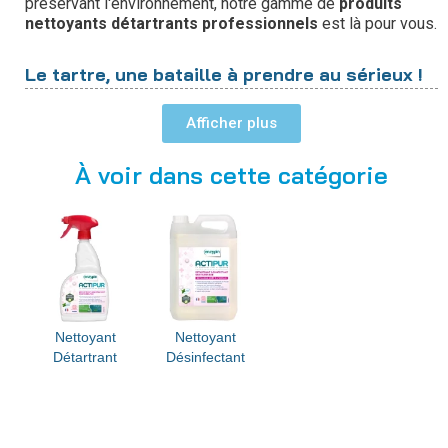
préservant l'environnement, notre gamme de
produits
nettoyants détartrants professionnels
est là pour vous.
Le tartre, une bataille à prendre au sérieux !
Afficher
À voir dans cette catégorie
Nettoyant
Nettoyant
Détartrant
Désinfectant
Le tartre ne fait pas de discrimination géographique, mais
certaines régions en sont davantage affectées que
d'autres. La fréquence des interventions anti-tartre peut
varier, allant d'une fois par mois pour les chanceux à une
fois par semaine pour d'autres.