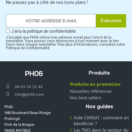
Ne passez pas à côté de nos bons plans !
S’abonner
J'ai lu la politique de confidentialité.
J'accepte que PH06 utilise mon adresse e-mail pour l'envoi de la
newsletter. Vous pouvez vous désinscrire à tout moment avec le lien
fourni dans chaque newsletter. Pour plus d'informations, consultez notre
Politique de Confidentialité.
PH06
Produits
Produits en promotion
04 93 74 33 40
Nouvelles références
info@ph06.com
Nos best sellers
Nos guides
Ph06
94B Boulevard Beau Rivage
Aide CARSAT : comment en
Prolongé
bénéficier ?
Pont de la Brague
Les TMS dans le secteur du
06600 ANTIBES