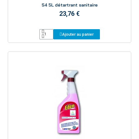
S4 5L détartrant sanitaire
23,76 €
Ajouter au panier