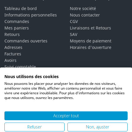
Tableau de bord
Notre société
Informations personnelles
Nous contacter
Commandes
CGV
Mes paniers
Livraisons et Retours
Retours
SAV
Commandes ouvertes
Moyens de paiement
Adresses
Horaires d'ouverture
Factures
Avoirs
Suivi comptable
Bons de réduction
Nous utilisons des cookies
Vos alertes
Nous pouvons les placer pour analyser les données de nos visiteurs,
Vos interlocuteurs
améliorer notre site Web, afficher un contenu personnalisé et vous faire
vivre une expérience inoubliable. Pour plus d'informations sur les cookies
que nous utilisons, ouvrez les paramètres.
Accepter tout
© 2026 PH06 Produits Propreté Hygiène |
Mentions légales
|
Refuser
Non, ajuster
Politique de confidentialité
|
Plan du site