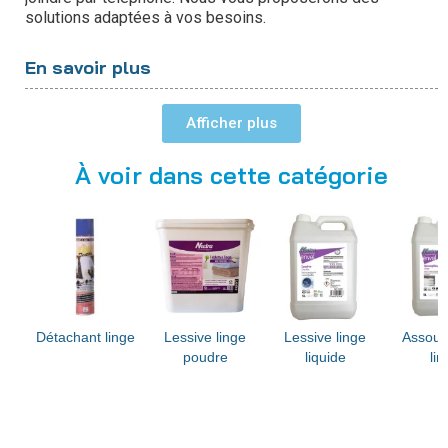
solutions adaptées à vos besoins.
En savoir plus
Détachant
Lessive Poudre
Afficher
Lessive liquide
Assouplissant
À voir dans cette catégorie
Détachant linge
Lessive linge
Lessive linge
Assoup
poudre
liquide
lin