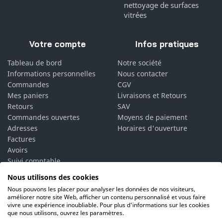
nettoyage de surfaces
vitrées
Votre compte
Infos pratiques
Tableau de bord
Notre société
Informations personnelles
Nous contacter
Commandes
CGV
Mes paniers
Livraisons et Retours
Retours
SAV
Commandes ouvertes
Moyens de paiement
Adresses
Horaires d'ouverture
Factures
Avoirs
Suivi comptable
Bons de réduction
Nous utilisons des cookies
Vos alertes
Nous pouvons les placer pour analyser les données de nos visiteurs,
Vos interlocuteurs
améliorer notre site Web, afficher un contenu personnalisé et vous faire
vivre une expérience inoubliable. Pour plus d'informations sur les cookies
que nous utilisons, ouvrez les paramètres.