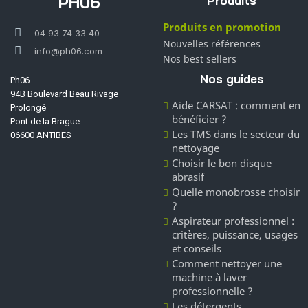
PH06
Produits
Produits en promotion
04 93 74 33 40
Nouvelles références
info@ph06.com
Nos best sellers
Nos guides
Ph06
94B Boulevard Beau Rivage
Aide CARSAT : comment en
Prolongé
bénéficier ?
Pont de la Brague
Les TMS dans le secteur du
06600 ANTIBES
nettoyage
Choisir le bon disque
abrasif
Quelle monobrosse choisir
?
Aspirateur professionnel :
critères, puissance, usages
et conseils
Comment nettoyer une
machine à laver
professionnelle ?
Les détergents