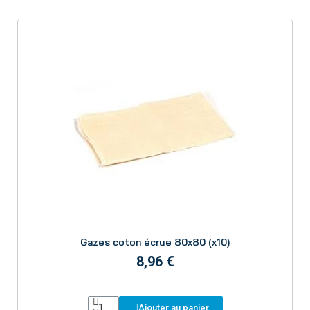
autres impuretés en les incorporant dans sa propre
matière.
On les utilise à l'aide d'un balai trapèze Velcro plastique ou
aluminium muni d'une mousse, ou d'un balai trapèze
caoutchouc. Elles sont disponibles en plusieurs
dimensions.
Si vous souhaitez des conseils pour choisir le type de
gaze le plus adapté à votre travail, vous pouvez
demander conseil à nos experts en appelant le 04 93
74 33 40 de 8h 12h et de 14h à 17h.
Aperçu
Gazes coton écrue 80x80 (x10)
8,96 €
Ajouter au panier