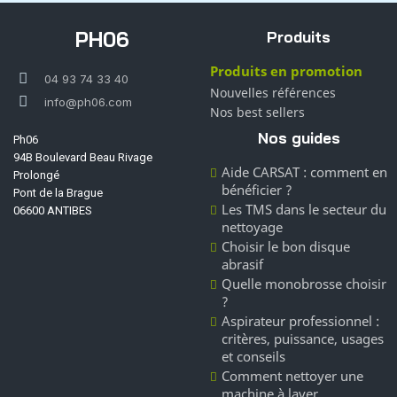
PH06
Produits
Produits en promotion
04 93 74 33 40
Nouvelles références
info@ph06.com
Nos best sellers
Nos guides
Ph06
94B Boulevard Beau Rivage
Aide CARSAT : comment en
Prolongé
bénéficier ?
Pont de la Brague
Les TMS dans le secteur du
06600 ANTIBES
nettoyage
Choisir le bon disque
abrasif
Quelle monobrosse choisir
?
Aspirateur professionnel :
critères, puissance, usages
et conseils
Comment nettoyer une
machine à laver