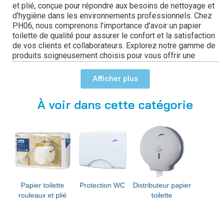
et plié, conçue pour répondre aux besoins de nettoyage et
d'hygiène dans les environnements professionnels. Chez
PH06, nous comprenons l'importance d'avoir un papier
toilette de qualité pour assurer le confort et la satisfaction
de vos clients et collaborateurs. Explorez notre gamme de
produits soigneusement choisis pour vous offrir une
expérience d'hygiène sanitaires optimale.
Afficher
Papier Toilette Rouleaux :
À voir dans cette catégorie
Nos rouleaux de papier toilette sont parfaits pour les
distributeurs de type dévidoir.
Fabriqués à partir de
matières premières sélectionnées, ces rouleaux offrent
douceur et résistance pour un essuyage efficace. Ils sont
disponibles dans des formats variés pour s'adapter à
différents types de dévidoirs. Optez pour notre papier
toilette rouleau pour une solution pratique et économique.
Papier toilette
Protection WC
Distributeur papier
Papier Toilette Plié :
rouleaux et plié
toilette
Le papier toilette plié est une option pratique et hygiénique
pour les toilettes publiques et les environnements
professionnels. Chaque feuille est soigneusement pliée