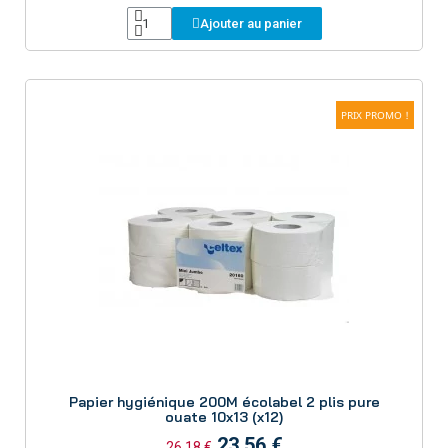
papier toilette sont compatibles avec une large gamme de
Ajouter au panier
distributeurs, facilitant ainsi leur intégration dans vos
installations.
Options d'emballage pratiques : Vous avez le choix entre
différents formats d'emballage, permettant une gestion
efficace des stocks et une réduction des déchets
PRIX PROMO !
d'emballage.
Chez PH06, nous sommes déterminés à vous fournir
des
produits de nettoyage professionnels de la plus haute
qualité
. Notre sélection de papier toilette rouleaux et plié a
été conçue pour répondre à vos besoins spécifiques en
matière d'hygiène et de propreté. Commandez dès
maintenant pour offrir à vos clients et employés une
expérience de nettoyage supérieure.
Aperçu
Papier hygiénique 200M écolabel 2 plis pure
ouate 10x13 (x12)
23,56 €
26,18 €