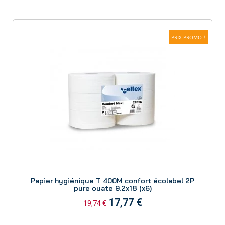
pour garantir une distribution facile et
éviter le gaspillage
.
Notre papier toilette plié est doux au toucher mais
résistant, ce qui en fait une solution idéale pour assurer
PRIX PROMO !
une expérience agréable à vos utilisateurs.
Avantages des papier toilette rouleaux et plié
:
Haute qualité : Tous les produits que nous sélectionnons
sont fabriqués à partir de matériaux de qualité supérieure
pour garantir une performance optimale lors de l'utilisation.
Confort et douceur : Le confort des utilisateurs est notre
priorité. Le papier toilette est doux pour la peau, offrant
une sensation agréable à chaque utilisation.
Résistance et durabilité : Ces produits sont conçus pour
être résistants et durables, minimisant ainsi la fréquence
de remplacement et vous permettant de réaliser des
Aperçu
économies.
Papier hygiénique T 400M confort écolabel 2P
Hygiène garantie : Avec le papier toilette plié, chaque
pure ouate 9.2x18 (x6)
feuille est protégée jusqu'à son utilisation, ce qui assure
17,77 €
19,74 €
une meilleure hygiène pour vos clients et employés.
Compatibilité avec les distributeurs : Les rouleaux de