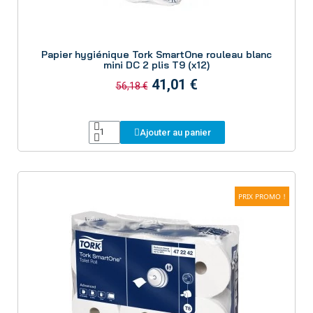
Aperçu
Papier hygiénique Tork SmartOne rouleau blanc
mini DC 2 plis T9 (x12)
41,01 €
56,18 €
Ajouter au panier
PRIX PROMO !