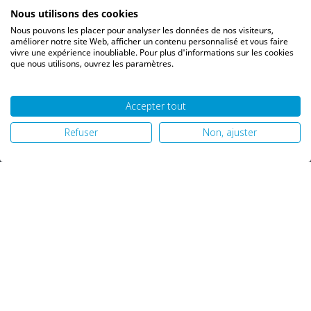
Bons de réduction
Nous utilisons des cookies
Vos alertes
Nous pouvons les placer pour analyser les données de nos visiteurs,
Vos interlocuteurs
améliorer notre site Web, afficher un contenu personnalisé et vous faire
vivre une expérience inoubliable. Pour plus d'informations sur les cookies
que nous utilisons, ouvrez les paramètres.
Accepter tout
© 2026 PH06 Produits Propreté Hygiène |
Mentions légales
|
Refuser
Non, ajuster
Politique de confidentialité
|
Plan du site