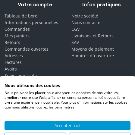
Votre compte
Infos pratiques
Tableau de bord
Notre société
Informations personnelles
Nous contacter
Commandes
CGV
Mes paniers
Livraisons et Retours
Retours
SAV
Commandes ouvertes
Moyens de paiement
Adresses
Horaires d'ouverture
Factures
Avoirs
Suivi comptable
Bons de réduction
Nous utilisons des cookies
Vos alertes
Nous pouvons les placer pour analyser les données de nos visiteurs,
Vos interlocuteurs
améliorer notre site Web, afficher un contenu personnalisé et vous faire
vivre une expérience inoubliable. Pour plus d'informations sur les cookies
que nous utilisons, ouvrez les paramètres.
Accepter tout
© 2026 PH06 Produits Propreté Hygiène |
Mentions légales
|