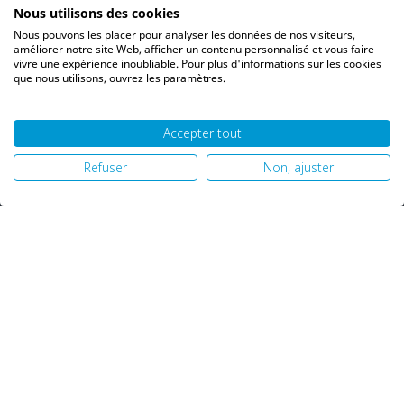
Bons de réduction
Nous utilisons des cookies
Vos alertes
Nous pouvons les placer pour analyser les données de nos visiteurs,
Vos interlocuteurs
améliorer notre site Web, afficher un contenu personnalisé et vous faire
vivre une expérience inoubliable. Pour plus d'informations sur les cookies
que nous utilisons, ouvrez les paramètres.
Accepter tout
© 2026 PH06 Produits Propreté Hygiène |
Mentions légales
|
Refuser
Non, ajuster
Politique de confidentialité
|
Plan du site