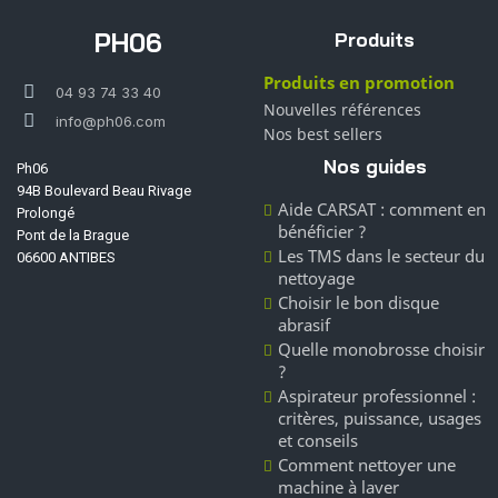
PH06
Produits
Produits en promotion
04 93 74 33 40
Nouvelles références
info@ph06.com
Nos best sellers
Nos guides
Ph06
94B Boulevard Beau Rivage
Aide CARSAT : comment en
Prolongé
bénéficier ?
Pont de la Brague
Les TMS dans le secteur du
06600 ANTIBES
nettoyage
Choisir le bon disque
abrasif
Quelle monobrosse choisir
?
Aspirateur professionnel :
critères, puissance, usages
et conseils
Comment nettoyer une
machine à laver