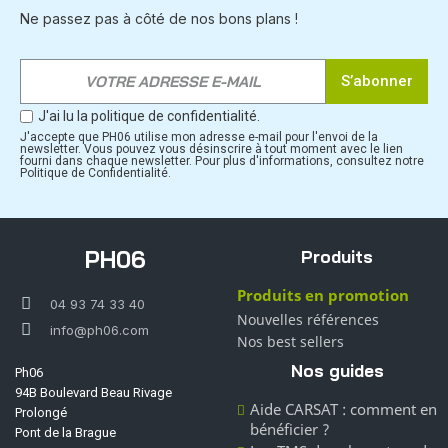
Ne passez pas à côté de nos bons plans !
S’abonner
J'ai lu la politique de confidentialité.
J'accepte que PH06 utilise mon adresse e-mail pour l'envoi de la
newsletter. Vous pouvez vous désinscrire à tout moment avec le lien
fourni dans chaque newsletter. Pour plus d'informations, consultez notre
Politique de Confidentialité.
PH06
Produits
Produits en promotion
04 93 74 33 40
Nouvelles références
info@ph06.com
Nos best sellers
Nos guides
Ph06
94B Boulevard Beau Rivage
Aide CARSAT : comment en
Prolongé
bénéficier ?
Pont de la Brague