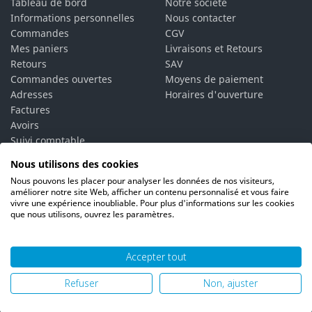
Tableau de bord
Notre société
Informations personnelles
Nous contacter
Commandes
CGV
Mes paniers
Livraisons et Retours
Retours
SAV
Commandes ouvertes
Moyens de paiement
Adresses
Horaires d'ouverture
Factures
Avoirs
Suivi comptable
Bons de réduction
Nous utilisons des cookies
Vos alertes
Nous pouvons les placer pour analyser les données de nos visiteurs,
Vos interlocuteurs
améliorer notre site Web, afficher un contenu personnalisé et vous faire
vivre une expérience inoubliable. Pour plus d'informations sur les cookies
que nous utilisons, ouvrez les paramètres.
Accepter tout
© 2026 PH06 Produits Propreté Hygiène |
Mentions légales
|
Refuser
Non, ajuster
Politique de confidentialité
|
Plan du site