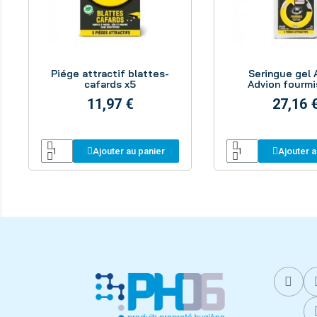
Aperçu
Aperçu
Piége attractif blattes-
Seringue gel 
cafards x5
Advion fourmi
11,97 €
27,16 
Ajouter au panier
Ajouter a