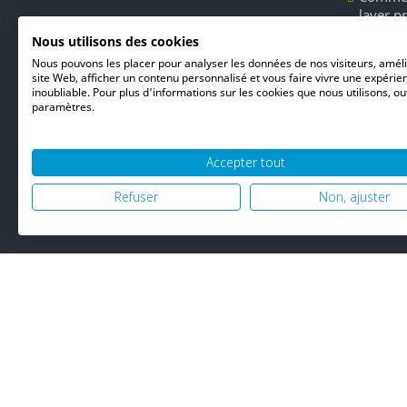
laver p
Les dét
Nous utilisons des cookies
Unger l
Nous pouvons les placer pour analyser les données de nos visiteurs, amél
du nett
site Web, afficher un contenu personnalisé et vous faire vivre une expérie
inoubliable. Pour plus d'informations sur les cookies que nous utilisons, ou
paramètres.
Accepter tout
Refuser
Non, ajuster
© 2026 PH06 Produ