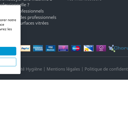
rofessionnelle ?
ergents professionnels
a marque des professionnels
iorer notre
oyage de surfaces vitrées
nce
vrez les
its Propreté Hygiène |
Mentions légales
|
Politique de confidenti