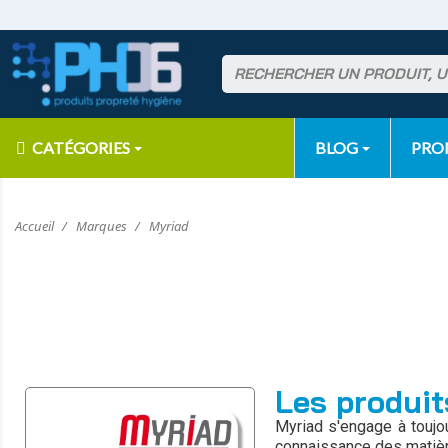
CATÉGORIES
BLOG
PR
Accueil
Marques
Myriad
Les produit
Myriad
s'engage à toujo
connaissance des matière