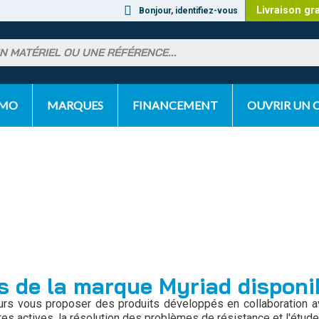
Livraison gr
Bonjour, identifiez-vous
OMO
MARQUES
FINANCEMENT
OUVRIR UN
s de la marque Myriad dispon
urs vous proposer des produits développés en collaboration av
s actives, la résolution des problèmes de résistance et l'étud