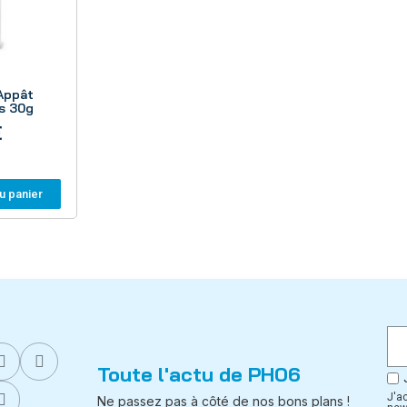
Appât
s 30g
€
u panier
Toute l'actu de PH06
J'a
Ne passez pas à côté de nos bons plans !