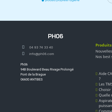
PH06
Produits
04 93 74 33 40
Nouvelles
info@ph06.com
Nos best 
Ph06
94B Boulevard Beau Rivage Prolongé
Aide CA
Pont de la Brague
?
06600 ANTIBES
Les TMS
Choisir
Quelle 
Aspirate
puissan
Commen