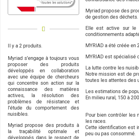
Myriad
propose des produ
de gestion des déchets.
Elle est active sur l
conditionnements adaptés
MYRIAD a été créée en 20
Il y a 2 produits.
MYRIAD est spécialisé da
Myriad s'engage à toujours vous
proposer des produits
La lutte contre les nuisi
développés en collaboration
Notre mission est de pro
avec une équipe de chercheurs
toutes les attentes des u
qui concentre son action sur la
connaissance des matières
Les estimations de popul
actives, la résolution des
En milieu rural, 150 à 20
problèmes de résistance et
l'étude du comportement des
nuisibles.
Pour bien contrôler les 
les races.
Myriad
propose des produits à
Cette identification est
la traçabilité optimale et
peu ou pas consommé.
développés dans le respect de