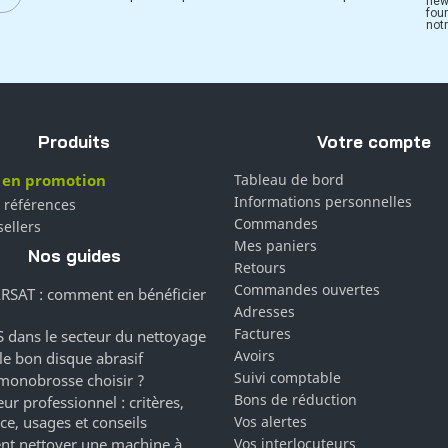
new
fou
notr
Produits
Votre compte
 en promotion
Tableau de bord
Informations personnelles
 références
Commandes
sellers
Mes paniers
Nos guides
Retours
Commandes ouvertes
RSAT : comment en bénéficier
Adresses
Factures
 dans le secteur du nettoyage
Avoirs
 le bon disque abrasif
Suivi comptable
monobrosse choisir ?
Bons de réduction
ur professionnel : critères,
ce, usages et conseils
Vos alertes
t nettoyer une machine à
Vos interlocuteurs