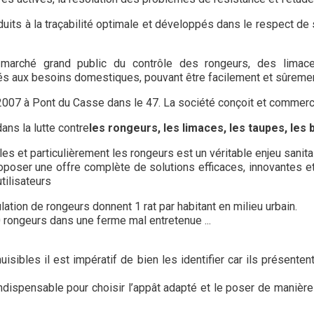
its à la traçabilité optimale et développés dans le respect de 
e marché grand public du contrôle des rongeurs, des lim
 aux besoins domestiques, pouvant être facilement et sûrement 
07 à Pont du Casse dans le 47. La société conçoit et commerciali
ns la lutte contre
les rongeurs, les limaces, les taupes, les
bles et particulièrement les rongeurs est un véritable enjeu sanit
poser une offre complète de solutions efficaces, innovantes et 
tilisateurs
ation de rongeurs donnent 1 rat par habitant en milieu urbain.
0 rongeurs dans une ferme mal entretenue ...
nuisibles il est impératif de bien les identifier car ils présen
 indispensable pour choisir l’appât adapté et le poser de manière