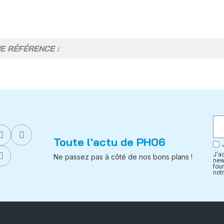
Toute l'actu de PH06
J'a
Ne passez pas à côté de nos bons plans !
new
fou
notr