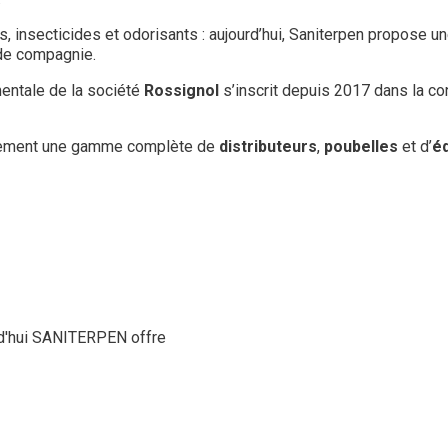
s, insecticides et odorisants : aujourd’hui, Saniterpen propos
 de compagnie.
entale de la société
Rossignol
s’inscrit depuis 2017 dans la c
lement une gamme complète de
distributeurs
,
poubelles
et d’
éq
d'hui
SANITERPEN
offre