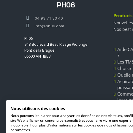
PH06
Produits
04 93 74 33 40
Nouvelles
info@ph06.com
Nos best 
Ph06
94B Boulevard Beau Rivage Prolongé
Aide CA
Pont de la Brague
?
06600 ANTIBES
Les TMS
Choisir
Quelle 
Aspirate
puissan
Commen
laver p
Les dét
Nous utilisons des cookies
Unger l
Nous pouvons les placer pour analyser les données de nos visiteurs, amél
du nett
site Web, afficher un contenu personnalisé et vous faire vivre une expérie
inoubliable. Pour plus d'informations sur les cookies que nous utilisons, ou
paramètres.