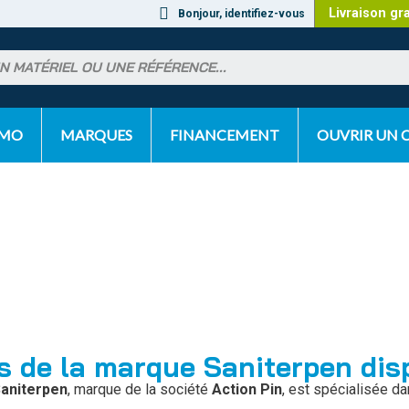
Livraison gr
Bonjour, identifiez-vous
OMO
MARQUES
FINANCEMENT
OUVRIR UN
s de la marque Saniterpen di
aniterpen
, marque de la société
Action Pin
, est spécialisée da
.