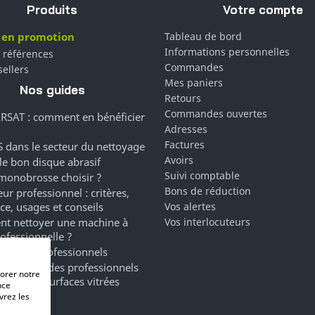
Produits
Votre compte
 en promotion
Tableau de bord
Informations personnelles
 références
Commandes
sellers
Mes paniers
Nos guides
Retours
Commandes ouvertes
RSAT : comment en bénéficier
Adresses
Factures
 dans le secteur du nettoyage
Avoirs
 le bon disque abrasif
Suivi comptable
monobrosse choisir ?
Bons de réduction
ur professionnel : critères,
ce, usages et conseils
Vos alertes
t nettoyer une machine à
Vos interlocuteurs
rofessionnelle ?
ergents professionnels
a marque des professionnels
iorer notre
oyage de surfaces vitrées
nce
vrez les