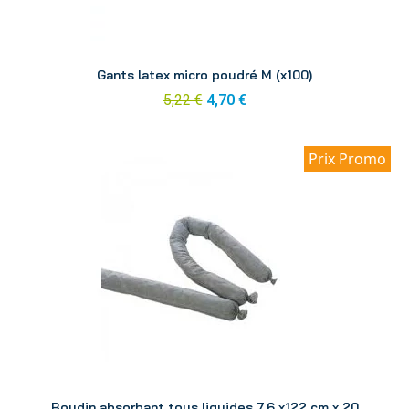
Aperçu
Gants latex micro poudré M (x100)
5,22 €
4,70 €
Prix Promo
Aperçu
Boudin absorbant tous liquides 7,6 x122 cm x 20