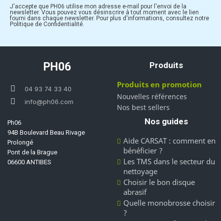
J'accepte que PH06 utilise mon adresse e-mail pour l'envoi de la
newsletter. Vous pouvez vous désinscrire à tout moment avec le lien
fourni dans chaque newsletter. Pour plus d'informations, consultez notre
Politique de Confidentialité.
PH06
Produits
Produits en promotion
04 93 74 33 40
Nouvelles références
info@ph06.com
Nos best sellers
Nos guides
Ph06
94B Boulevard Beau Rivage
Aide CARSAT : comment en
Prolongé
bénéficier ?
Pont de la Brague
Les TMS dans le secteur du
06600 ANTIBES
nettoyage
Choisir le bon disque
abrasif
Quelle monobrosse choisir
?