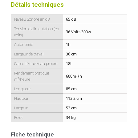
Détails techniques
Niveau Sonore en dB
65 dB
Tension d'alimentation (en
36 Volts 300w
volts)
Autonomie
1h
Largeur de travail
36 cm
Capacité cuve eau propre
18L
Rendement pratique
600m²/h
m²/heure
Longueur
85 cm
Hauteur
113.2 cm
Largeur
52 cm
Poids
34 kg
Fiche technique