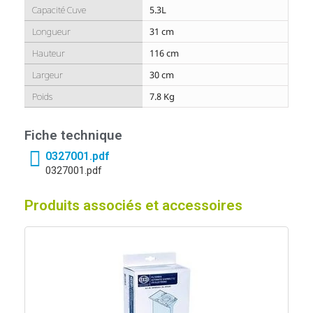
Capacité Cuve
5.3L
Longueur
31 cm
Hauteur
116 cm
Largeur
30 cm
Poids
7.8 Kg
Fiche technique
0327001.pdf
0327001.pdf
Produits associés et accessoires