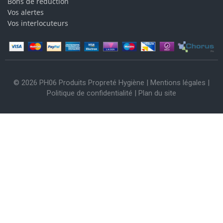
Bons de réduction
Vos alertes
Vos interlocuteurs
© 2026 PH06 Produits Propreté Hygiène |
Mentions légales
|
Politique de confidentialité
|
Plan du site