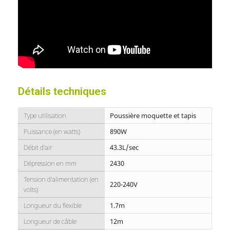
Détails techniques
Type utilisation
Poussière moquette et tapis
Puissance (en watts)
890W
Débit d'air
43.3L/sec
Dépression en mm
2430
Tension d'alimentation (en
220-240V
volts)
Longueur du flexible
1.7m
Longueur de câble
12m