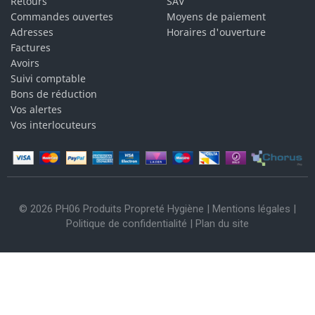
Retours
SAV
Commandes ouvertes
Moyens de paiement
Adresses
Horaires d'ouverture
Factures
Avoirs
Suivi comptable
Bons de réduction
Vos alertes
Vos interlocuteurs
© 2026 PH06 Produits Propreté Hygiène |
Mentions légales
|
Politique de confidentialité
|
Plan du site