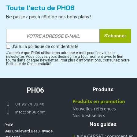
Toute l'actu de PH06
Ne passez pas à côté de nos bons plans !
S’abonner
J'ai lu la politique de confidentialité.
J'accepte que PH06 utilise mon adresse e-mail pour l'envoi de la
newsletter. Vous pouvez vous désinscrire à tout moment avec le lien
fourni dans chaque newsletter. Pour plus d'informations, consultez notre
Politique de Confidentialité.
PH06
Produits
Produits en promotion
04 93 74 33 40
Nouvelles références
info@ph06.com
Nos best sellers
Nos guides
Ph06
94B Boulevard Beau Rivage
Aide CARSAT : comment en