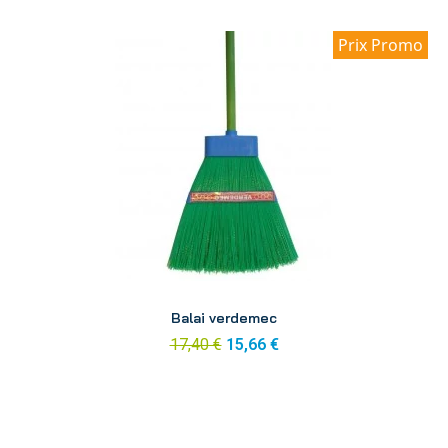
Prix Promo
Aperçu
Balai verdemec
17,40 €
15,66 €