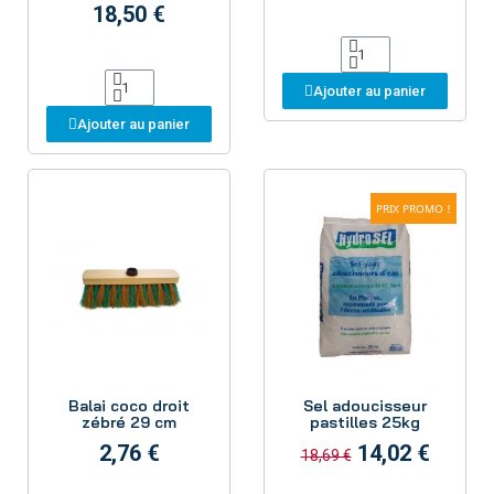
18,50 €
Ajouter au panier
Ajouter au panier
PRIX PROMO !
Aperçu
Aperçu
Balai coco droit
Sel adoucisseur
zébré 29 cm
pastilles 25kg
2,76 €
14,02 €
18,69 €