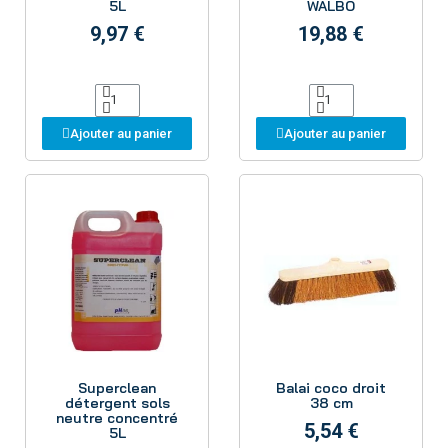
5L
WALBO
9,97 €
19,88 €
Ajouter au panier
Ajouter au panier
Aperçu
Aperçu
Superclean
Balai coco droit
détergent sols
38 cm
neutre concentré
5,54 €
5L