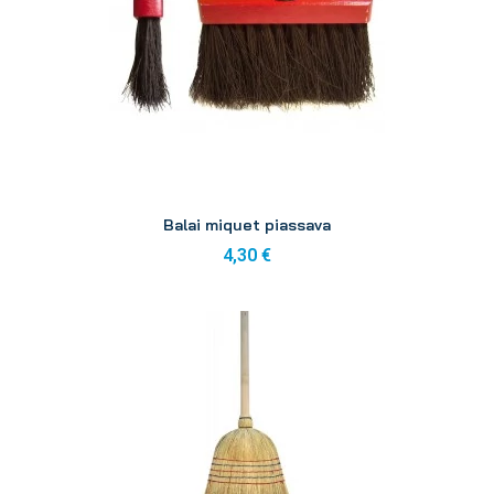
Aperçu
Balai miquet piassava
4,30 €