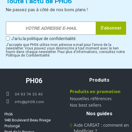
Toute l'actu de PH06
Ne passez pas à côté de nos bons plans !
S’abonner
J'ai lu la politique de confidentialité.
J'accepte que PH06 utilise mon adresse e-mail pour l'envoi de la
newsletter. Vous pouvez vous désinscrire à tout moment avec le lien
fourni dans chaque newsletter. Pour plus d'informations, consultez notre
Politique de Confidentialité.
PH06
Produits
Produits en promotion
04 93 74 33 40
Nouvelles références
info@ph06.com
Nos best sellers
Nos guides
Ph06
94B Boulevard Beau Rivage
Aide CARSAT : comment en
Prolongé
bénéficier ?
Pont de la Brague