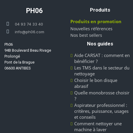
PH06
Produits
Produits en promotion
04 93 74 33 40
Nouvelles références
info@ph06.com
Nos best sellers
Nos guides
Ph06
94B Boulevard Beau Rivage
Aide CARSAT : comment en
Prolongé
bénéficier ?
Pont de la Brague
Les TMS dans le secteur du
06600 ANTIBES
nettoyage
Choisir le bon disque
abrasif
Quelle monobrosse choisir
?
Aspirateur professionnel :
critères, puissance, usages
et conseils
Comment nettoyer une
machine à laver