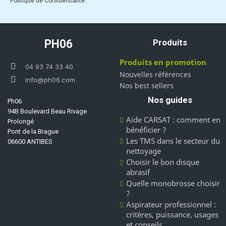
Politique de Confidentialité.
PH06
Produits
Produits en promotion
04 93 74 33 40
Nouvelles références
info@ph06.com
Nos best sellers
Nos guides
Ph06
94B Boulevard Beau Rivage
Aide CARSAT : comment en
Prolongé
bénéficier ?
Pont de la Brague
Les TMS dans le secteur du
06600 ANTIBES
nettoyage
Choisir le bon disque
abrasif
Quelle monobrosse choisir
?
Aspirateur professionnel :
critères, puissance, usages
et conseils