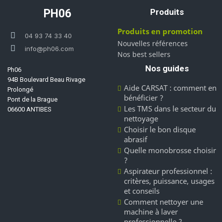
PH06
Produits
Produits en promotion
04 93 74 33 40
Nouvelles références
info@ph06.com
Nos best sellers
Nos guides
Ph06
94B Boulevard Beau Rivage
Aide CARSAT : comment en
Prolongé
bénéficier ?
Pont de la Brague
Les TMS dans le secteur du
06600 ANTIBES
nettoyage
Choisir le bon disque
abrasif
Quelle monobrosse choisir
?
Aspirateur professionnel :
critères, puissance, usages
et conseils
Comment nettoyer une
machine à laver
professionnelle ?