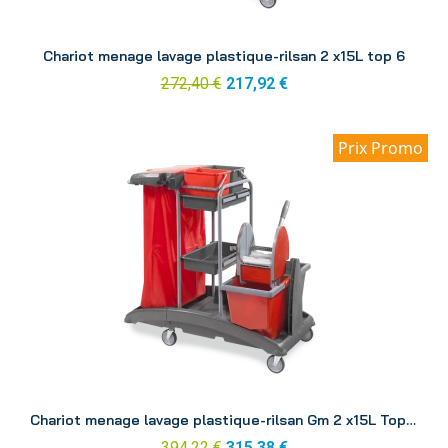
Aperçu
Chariot menage lavage plastique-rilsan 2 x15L top 6
272,40 €
217,92 €
Prix Promo
Aperçu
Chariot menage lavage plastique-rilsan Gm 2 x15L Top 13
394,22 €
315,38 €