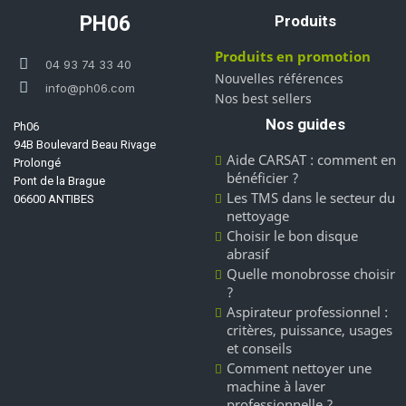
PH06
Produits
Produits en promotion
04 93 74 33 40
Nouvelles références
info@ph06.com
Nos best sellers
Nos guides
Ph06
94B Boulevard Beau Rivage
Aide CARSAT : comment en
Prolongé
bénéficier ?
Pont de la Brague
Les TMS dans le secteur du
06600 ANTIBES
nettoyage
Choisir le bon disque
abrasif
Quelle monobrosse choisir
?
Aspirateur professionnel :
critères, puissance, usages
et conseils
Comment nettoyer une
machine à laver
professionnelle ?