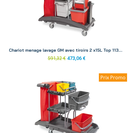
Aperçu
Chariot menage lavage GM avec tiroirs 2 x15L Top 113.2 S/P
591,32 €
473,06 €
Prix Promo