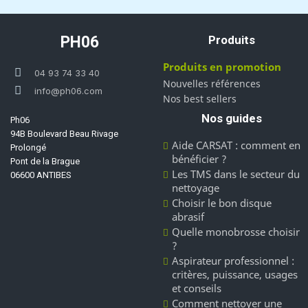
PH06
Produits
Produits en promotion
04 93 74 33 40
Nouvelles références
info@ph06.com
Nos best sellers
Nos guides
Ph06
94B Boulevard Beau Rivage
Aide CARSAT : comment en
Prolongé
bénéficier ?
Pont de la Brague
Les TMS dans le secteur du
06600 ANTIBES
nettoyage
Choisir le bon disque
abrasif
Quelle monobrosse choisir
?
Aspirateur professionnel :
critères, puissance, usages
et conseils
Comment nettoyer une