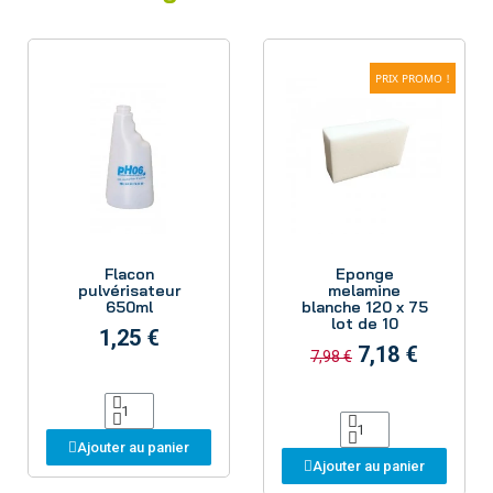
PRIX PROMO !
Aperçu
Aperçu
Flacon
Eponge
pulvérisateur
melamine
650ml
blanche 120 x 75
lot de 10
1,25 €
7,18 €
7,98 €
Ajouter au panier
Ajouter au panier