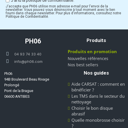
J'ai lu la politique de confidentialité.
J'accepte que PH06 utilise mon adresse e-mail pour l'envoi de la
newsletter. Vous pouvez vous désinscrire à tout moment avec le lien
fourni dans chaque newsletter. Pour plus d'informations, consultez notre
Politique de Confidentialité.
PH06
Produits
Produits en promotion
04 93 74 33 40
Nouvelles références
info@ph06.com
Nos best sellers
Nos guides
Ph06
94B Boulevard Beau Rivage
Aide CARSAT : comment en
Prolongé
bénéficier ?
Pont de la Brague
Les TMS dans le secteur du
06600 ANTIBES
nettoyage
Choisir le bon disque
abrasif
Quelle monobrosse choisir
?