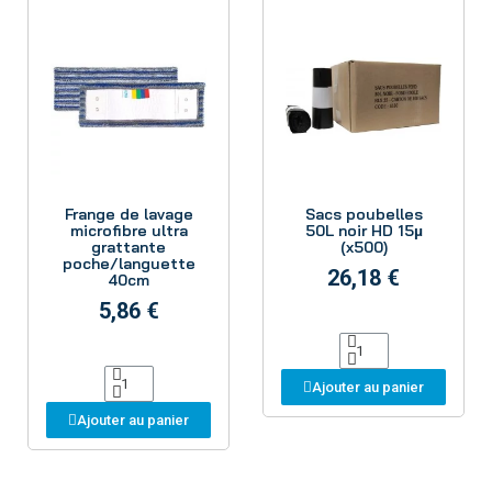
Aperçu
Aperçu
Frange de lavage
Sacs poubelles
microfibre ultra
50L noir HD 15µ
grattante
(x500)
poche/languette
26,18 €
40cm
5,86 €
Ajouter au panier
Ajouter au panier