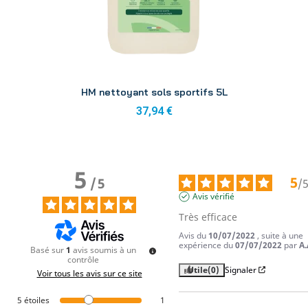
Aperçu
HM nettoyant sols sportifs 5L
37,94 €
5
5
/
5
/
Avis vérifié
Très efficace
Avis du
10/07/2022
, suite à une
expérience du
07/07/2022
par
A.
Basé sur
1
avis soumis à un
contrôle
Utile
(0)
Signaler
Voir tous les avis sur ce site
5
étoiles
1