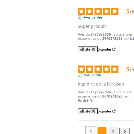
5
/
Avis vérifié
Super produit
Avis du
24/03/2026
, suite à une
expérience du
27/02/2026
par
L.
Utile
(0)
Signaler
5
/
Avis vérifié
Rapidiré de la livraison
Avis du
11/02/2026
, suite à une
expérience du
06/02/2026
par
André N.
Utile
(0)
Signaler
1
2