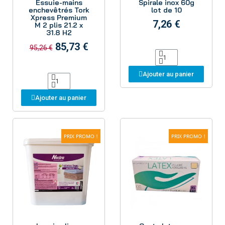
Essuie-mains
Spirale inox 60g
enchevêtrés Tork
lot de 10
Xpress Premium
7,26 €
M 2 plis 21.2 x
31.8 H2
85,73 €
95,26 €
Ajouter au panier
Ajouter au panier
PRIX PROMO !
PRIX PROMO !
Aperçu
Aperçu