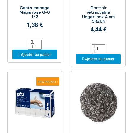
Aperçu
Aperçu
Gants menage
Grattoir
Mapa rose 8-8
rétractable
1/2
Unger inox 4 cm
SR20K
1,38 €
4,44 €
Ajouter au panier
Ajouter au panier
PRIX PROMO !
Aperçu
Aperçu