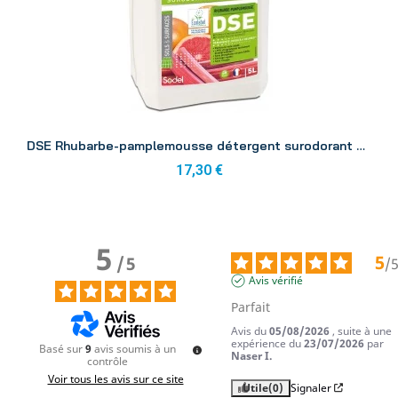
Aperçu
DSE Rhubarbe-pamplemousse détergent surodorant Ecolabel 5L
17,30 €
5
5
/
5
/
Avis vérifié
Parfait
Avis du
05/08/2026
, suite à une
expérience du
23/07/2026
par
Basé sur
9
avis soumis à un
Naser I.
contrôle
Voir tous les avis sur ce site
Utile
(0)
Signaler