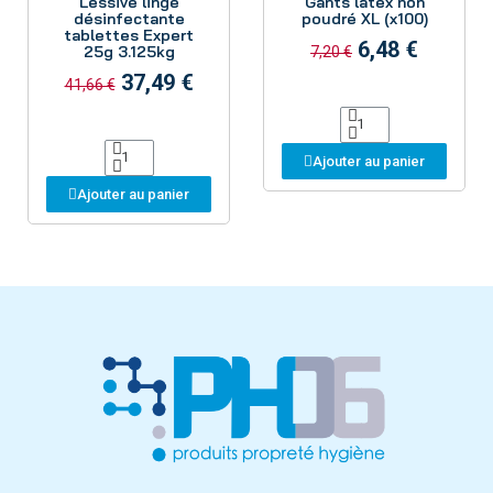
Lessive linge
Gants latex non
désinfectante
poudré XL (x100)
tablettes Expert
6,48 €
25g 3.125kg
7,20 €
37,49 €
41,66 €
Ajouter au panier
Ajouter au panier