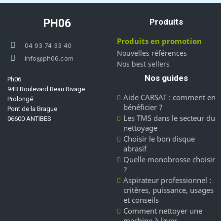
PH06
Produits
Produits en promotion
04 93 74 33 40
Nouvelles références
info@ph06.com
Nos best sellers
Nos guides
Ph06
94B Boulevard Beau Rivage
Aide CARSAT : comment en
Prolongé
bénéficier ?
Pont de la Brague
Les TMS dans le secteur du
06600 ANTIBES
nettoyage
Choisir le bon disque
abrasif
Quelle monobrosse choisir
?
Aspirateur professionnel :
critères, puissance, usages
et conseils
Comment nettoyer une
machine à laver