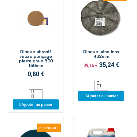
Aperçu
Aperçu
Disque abrasif
Disque laine inox
velcro ponçage
432mm
pierre grain 800
35,24 €
150mm
39,16 €
0,80 €
Ajouter au panier
Ajouter au panier
PRIX PROMO !