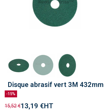
Disque abrasif vert 3M 432mm
-15%
13,19 €
HT
15,52 €