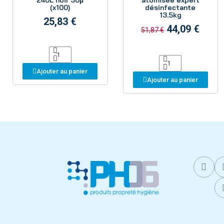
240L noir 30µ
atomisée expert
(x100)
désinfectante
13.5kg
25,83 €
44,09 €
51,87 €
Ajouter au panier
Ajouter au panier