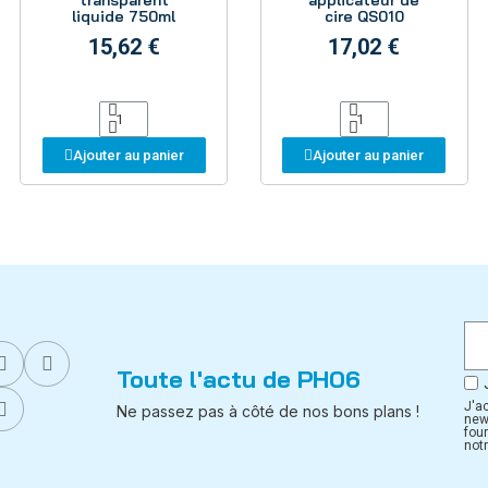
transparent
applicateur de
liquide 750ml
cire QS010
15,62 €
17,02 €
Ajouter au panier
Ajouter au panier
Toute l'actu de PH06
J'a
Ne passez pas à côté de nos bons plans !
new
fou
notr