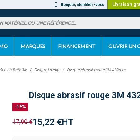
Livraison gr
Bonjour, identifiez-vous
OMO
MARQUES
FINANCEMENT
OUVRIR UN
 Scotch Brite 3M
Disque Lavage
Disque abrasif rouge 3M 432mm
Disque abrasif rouge 3M 4
-15%
15,22 €
HT
17,90 €