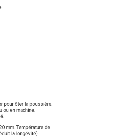
e.
er pour ôter la poussière.
au ou en machine.
é.
n 20 mm. Température de
uit la longévité).