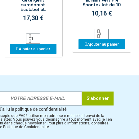
détergent
abrasif vert PM
surodorant
Spontex lot de 10
Ecolabel 5L
10,16 €
17,30 €
Ajouter au panier
Ajouter au panier
S’abonner
J'ai lu la politique de confidentialité.
ccepte que PH06 utilise mon adresse e-mail pour l'envoi de la
sletter. Vous pouvez vous désinscrire à tout moment avec le lien
rni dans chaque newsletter. Pour plus d'informations, consultez
e Politique de Confidentialité.