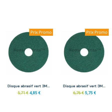
Prix Promo
Prix Promo
Aperçu
Aperçu
Disque abrasif vert 3M 254mm
Disque abrasif vert 3M 280mm
5,71 €
4,85 €
6,76 €
5,75 €