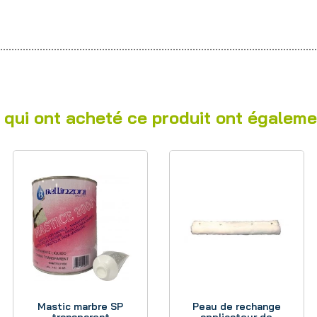
 qui ont acheté ce produit ont égaleme
Aperçu
Aperçu
Mastic marbre SP
Peau de rechange