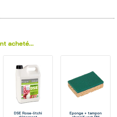
nt acheté...
Aperçu
Aperçu
DSE Rose-litchi
Eponge + tampon