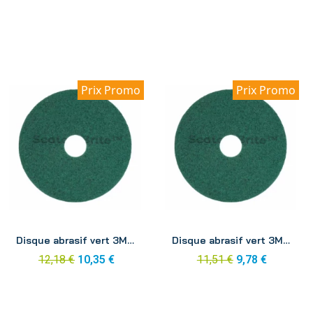
Prix Promo
Prix Promo
Aperçu
Aperçu
Disque abrasif vert 3M 355mm
Disque abrasif vert 3M 380mm
12,18 €
10,35 €
11,51 €
9,78 €