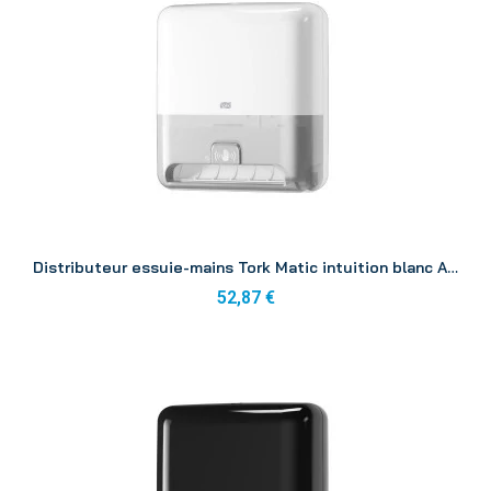
Aperçu
Distributeur essuie-mains Tork Matic intuition blanc ABS H1
52,87 €