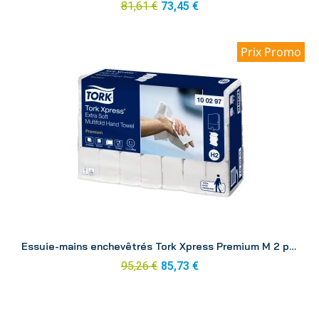
81,61 €
73,45 €
Prix Promo
Aperçu
Essuie-mains enchevêtrés Tork Xpress Premium M 2 plis 21.2 x 31.8 H2
95,26 €
85,73 €