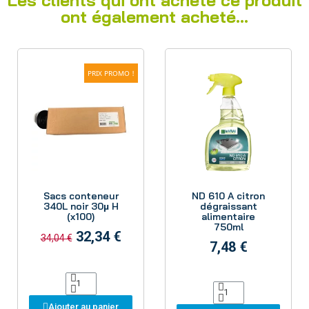
Les clients qui ont acheté ce produit
ont également acheté...
PRIX PROMO !
Aperçu
Aperçu
Sacs conteneur
ND 610 A citron
340L noir 30µ H
dégraissant
(x100)
alimentaire
750ml
32,34 €
34,04 €
7,48 €
Ajouter au panier