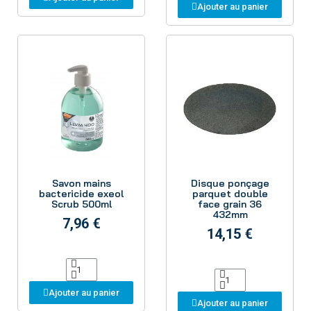
Ajouter au panier
Aperçu
Aperçu
Savon mains
Disque ponçage
bactericide exeol
parquet double
Scrub 500ml
face grain 36
432mm
7,96 €
14,15 €
Ajouter au panier
Ajouter au panier