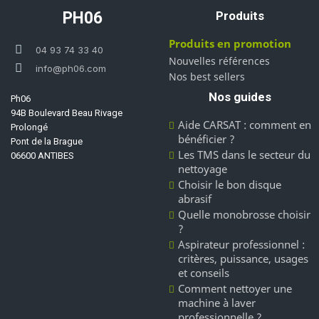
PH06
Produits
Produits en promotion
04 93 74 33 40
Nouvelles références
info@ph06.com
Nos best sellers
Nos guides
Ph06
94B Boulevard Beau Rivage
Aide CARSAT : comment en
Prolongé
bénéficier ?
Pont de la Brague
Les TMS dans le secteur du
06600 ANTIBES
nettoyage
Choisir le bon disque
abrasif
Quelle monobrosse choisir
?
Aspirateur professionnel :
critères, puissance, usages
et conseils
Comment nettoyer une
machine à laver
professionnelle ?