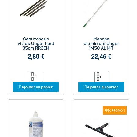
Aperçu
Aperçu
Caoutchouc
Manche
vitres Unger hard
aluminium Unger
35cm RR35H
1M50 AL14T
2,80 €
22,46 €
Ajouter au panier
Ajouter au panier
PRIX PROMO !