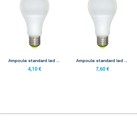
Aperçu
Aperçu
Ampoule standard led 330° e27 9w 240v 2700k
Ampoule standard led 330° e27 9w 240v 4000k
4,10 €
7,60 €