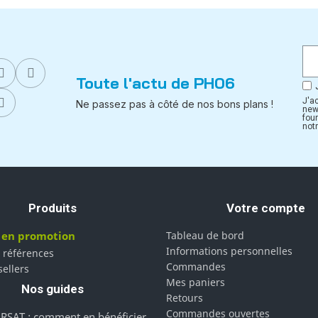
Toute l'actu de PH06
J'a
Ne passez pas à côté de nos bons plans !
new
fou
notr
Produits
Votre compte
 en promotion
Tableau de bord
Informations personnelles
 références
Commandes
sellers
Mes paniers
Nos guides
Retours
Commandes ouvertes
RSAT : comment en bénéficier