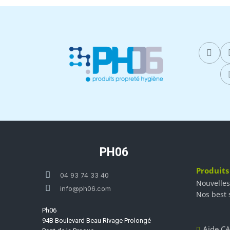
PH06
Produits
04 93 74 33 40
Nouvelles
info@ph06.com
Nos best 
Ph06
94B Boulevard Beau Rivage Prolongé
Aide CA