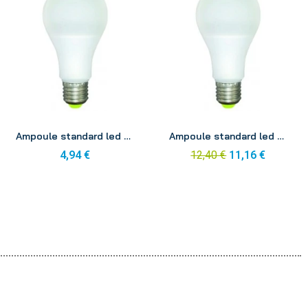
Aperçu
Aperçu
Ampoule standard led 330° e27 12w 240v 4000k
Ampoule standard led 330° e27 12w 240v 2700k
4,94 €
12,40 €
11,16 €