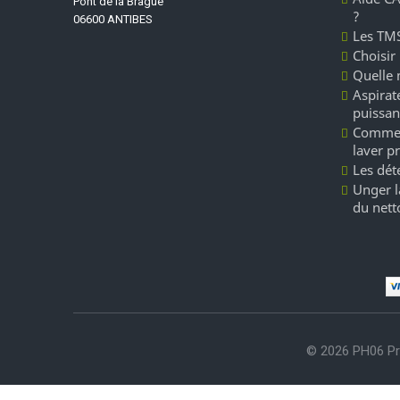
Pont de la Brague
?
06600 ANTIBES
Les TMS
Choisir
Quelle 
Aspirate
puissan
Commen
laver p
Les dét
Unger l
du nett
© 2026 PH06 Pr