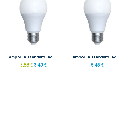
Aperçu
Aperçu
Ampoule standard led ecowatt E27 8w 240v 2700k
Ampoule standard led ecowatt E27 11w 240v 2700k
3,88 €
3,49 €
5,45 €