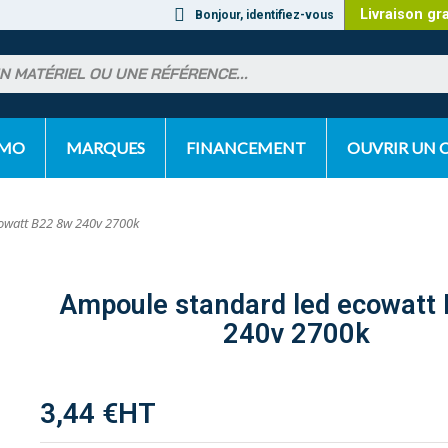
Livraison gr
Bonjour, identifiez-vous
OMO
MARQUES
FINANCEMENT
OUVRIR UN
owatt B22 8w 240v 2700k
Ampoule standard led ecowatt
240v 2700k
3,44 €
HT