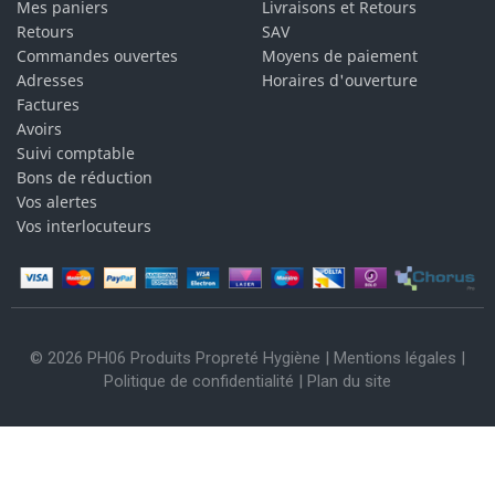
Mes paniers
Livraisons et Retours
Retours
SAV
Commandes ouvertes
Moyens de paiement
Adresses
Horaires d'ouverture
Factures
Avoirs
Suivi comptable
Bons de réduction
Vos alertes
Vos interlocuteurs
© 2026 PH06 Produits Propreté Hygiène |
Mentions légales
|
Politique de confidentialité
|
Plan du site