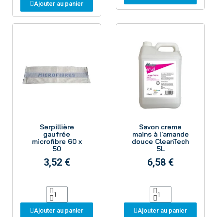
Ajouter au panier
Aperçu
Aperçu
Serpillière
Savon creme
gaufrée
mains à l'amande
microfibre 60 x
douce CleanTech
50
5L
3,52 €
6,58 €
Ajouter au panier
Ajouter au panier