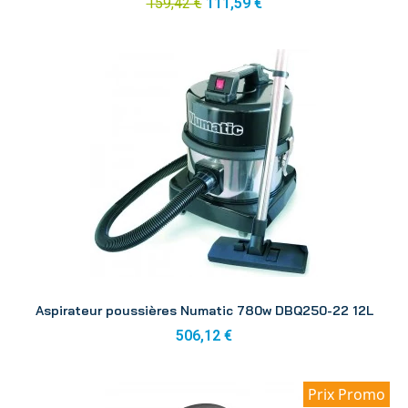
159,42 €
111,59 €
Aperçu
Aspirateur poussières Numatic 780w DBQ250-22 12L
506,12 €
Prix Promo