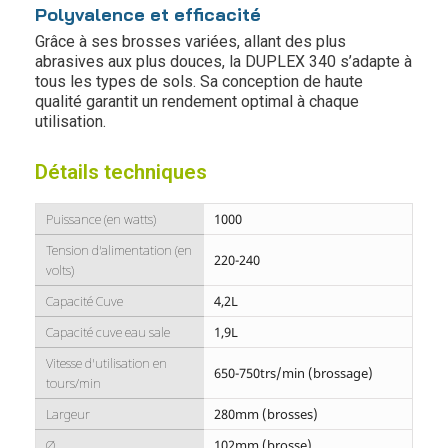
Polyvalence et efficacité
Grâce à ses brosses variées, allant des plus
abrasives aux plus douces, la DUPLEX 340 s’adapte à
tous les types de sols. Sa conception de haute
qualité garantit un rendement optimal à chaque
utilisation.
Détails techniques
Puissance (en watts)
1000
Tension d'alimentation (en
220-240
volts)
Capacité Cuve
4,2L
Capacité cuve eau sale
1,9L
Vitesse d'utilisation en
650-750trs/min (brossage)
tours/min
Largeur
280mm (brosses)
Ø
102mm (brosse)