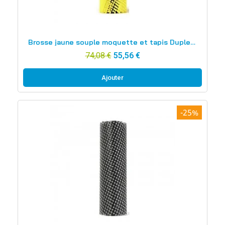
Aperçu rapide
Brosse jaune souple moquette et tapis Duplex 340
74,08 €
55,56 €
Ajouter
-25%