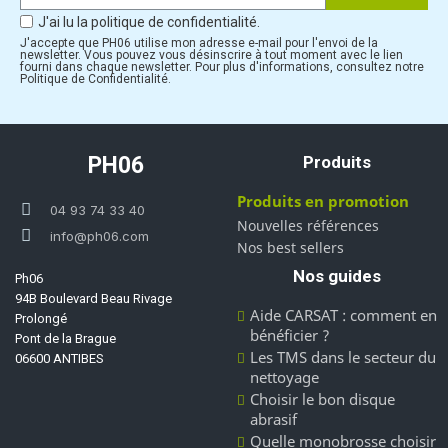
J'ai lu la politique de confidentialité.
J'accepte que PH06 utilise mon adresse e-mail pour l'envoi de la
newsletter. Vous pouvez vous désinscrire à tout moment avec le lien
fourni dans chaque newsletter. Pour plus d'informations, consultez notre
Politique de Confidentialité.
PH06
Produits
Produits en promotion
04 93 74 33 40
Nouvelles références
info@ph06.com
Nos best sellers
Nos guides
Ph06
94B Boulevard Beau Rivage
Aide CARSAT : comment en
Prolongé
bénéficier ?
Pont de la Brague
Les TMS dans le secteur du
06600 ANTIBES
nettoyage
Choisir le bon disque
abrasif
Quelle monobrosse choisir