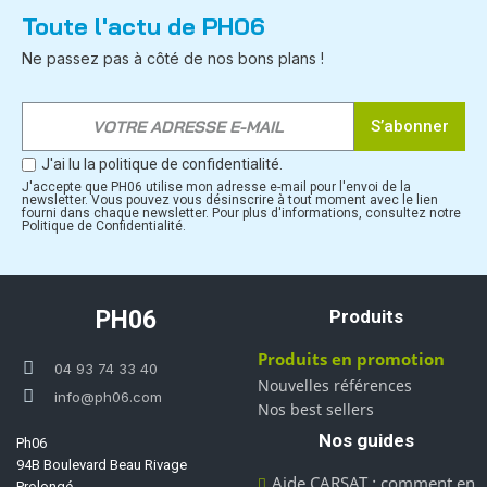
Toute l'actu de PH06
Ne passez pas à côté de nos bons plans !
S’abonner
J'ai lu la politique de confidentialité.
J'accepte que PH06 utilise mon adresse e-mail pour l'envoi de la
newsletter. Vous pouvez vous désinscrire à tout moment avec le lien
fourni dans chaque newsletter. Pour plus d'informations, consultez notre
Politique de Confidentialité.
PH06
Produits
Produits en promotion
04 93 74 33 40
Nouvelles références
info@ph06.com
Nos best sellers
Nos guides
Ph06
94B Boulevard Beau Rivage
Aide CARSAT : comment en
Prolongé