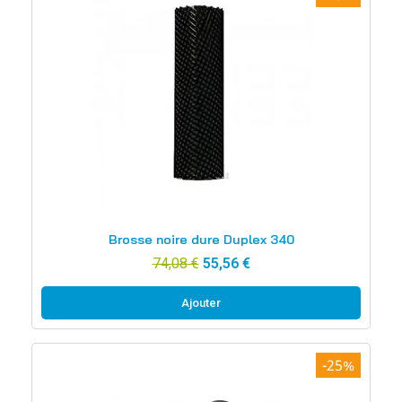
Aperçu rapide
Brosse noire dure Duplex 340
74,08 €
55,56 €
Ajouter
-25%