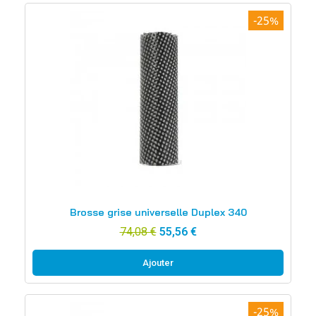
-25%
Aperçu rapide
Brosse grise universelle Duplex 340
74,08 €
55,56 €
Ajouter
-25%