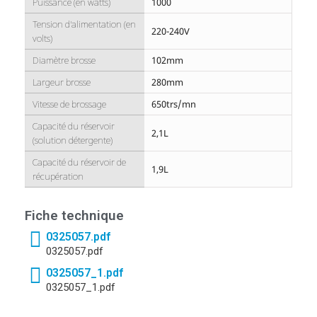
Puissance (en watts)
1000
Tension d'alimentation (en
220-240V
volts)
Diamètre brosse
102mm
Largeur brosse
280mm
Vitesse de brossage
650trs/mn
Capacité du réservoir
2,1L
(solution détergente)
Capacité du réservoir de
1,9L
récupération
Fiche technique
0325057.pdf
0325057.pdf
0325057_1.pdf
0325057_1.pdf