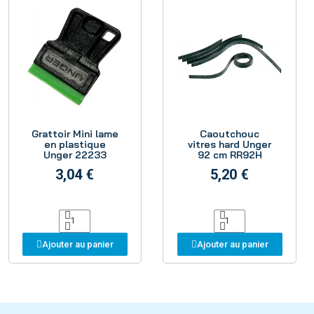
Aperçu
Aperçu
Grattoir Mini lame
Caoutchouc
en plastique
vitres hard Unger
Unger 22233
92 cm RR92H
3,04 €
5,20 €
Ajouter au panier
Ajouter au panier