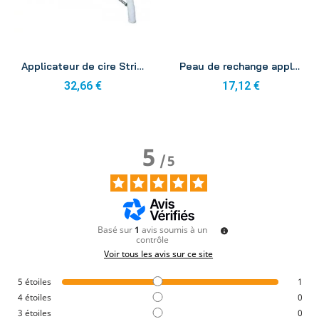
Aperçu
Aperçu
Applicateur de cire Strip complet QS140
Peau de rechange applicateur de cire QS010
32,66 €
17,12 €
5
/
5
Basé sur
1
avis soumis à un
contrôle
Voir tous les avis sur ce site
5
étoiles
1
4
étoiles
0
3
étoiles
0