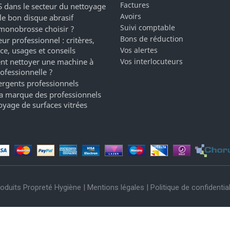
Factures
 dans le secteur du nettoyage
Avoirs
 le bon disque abrasif
Suivi comptable
monobrosse choisir ?
Bons de réduction
ur professionnel : critères,
ce, usages et conseils
Vos alertes
t nettoyer une machine à
Vos interlocuteurs
rofessionnelle ?
ergents professionnels
a marque des professionnels
oyage de surfaces vitrées
oduits Propreté Hygiène |
Mentions légales
|
Politique de confidential