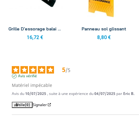
Aperçu
Aperçu
Grille D'essorage balai applicateur QB060
Panneau sol glissant
16,72 €
8,80 €
5
/
5
Avis vérifié
Matériel impécable
Avis du
10/07/2025
, suite à une expérience du
04/07/2025
par
Eric B.
Utile
(0)
Signaler