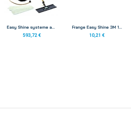
Aperçu
Aperçu
Easy Shine systeme application émulsion complet 3M
Frange Easy Shine 3M 152x457
593,72 €
10,21 €