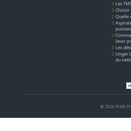
Les TMS
Choisir
Quelle 
Aspirate
puissan
Commen
laver p
Les dét
Unger l
du nett
© 2026 PH06 Pr