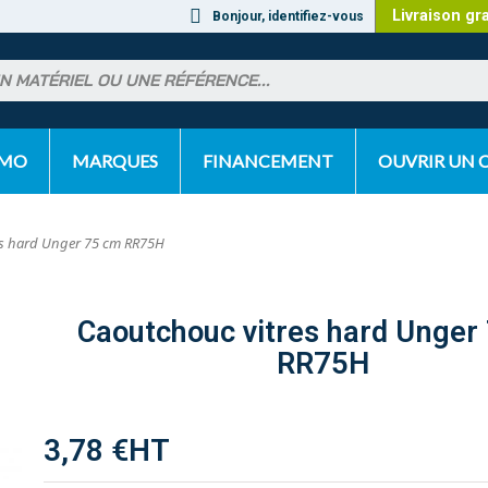
Livraison gr
Bonjour, identifiez-vous
OMO
MARQUES
FINANCEMENT
OUVRIR UN
es hard Unger 75 cm RR75H
Caoutchouc vitres hard Unger
RR75H
3,78 €
HT