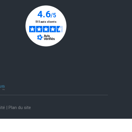
ité
|
Plan du site