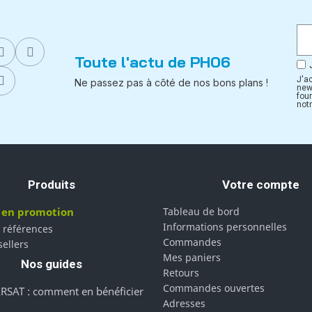
Toute l'actu de PH06
J'a
Ne passez pas à côté de nos bons plans !
new
fou
notr
Produits
Votre compte
 en promotion
Tableau de bord
Informations personnelles
 références
Commandes
sellers
Mes paniers
Nos guides
Retours
Commandes ouvertes
RSAT : comment en bénéficier
Adresses